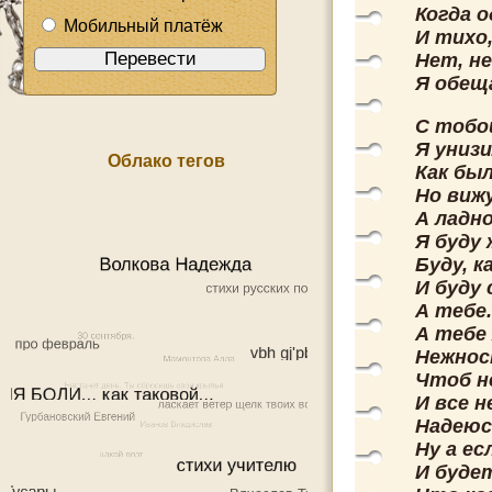
Когда о
Мобильный платёж
И тихо,
Нет, не
Я обещ
С тобо
Я унизи
Облако тегов
Как был
Но вижу
А ладно
Я буду
Буду, 
И буду
А тебе.
А тебе
Нежност
Чтоб не
И все н
Надеюс
Ну а ес
И буде