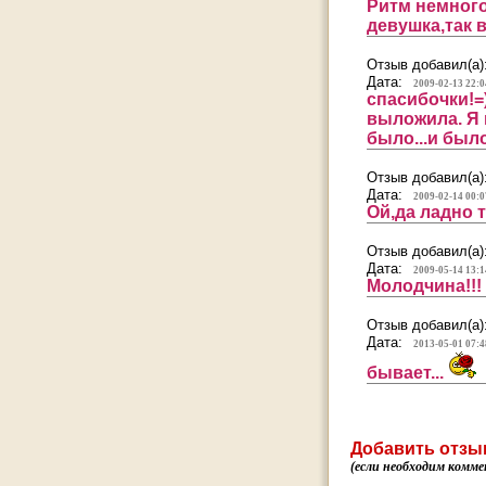
Ритм немного 
девушка,так вс
Отзыв добавил(а)
Дата:
2009-02-13 22:0
спасибочки!=)
выложила. Я н
было...и было
Отзыв добавил(а)
Дата:
2009-02-14 00:0
Ой,да ладно 
Отзыв добавил(а)
Дата:
2009-05-14 13:1
Молодчина!!!
Отзыв добавил(а)
Дата:
2013-05-01 07:4
бывает...
Добавить отзы
(если необходим комме