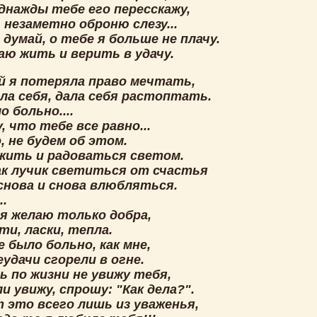
днажды тебе его пересскажу,
 незаметно оброню слезу...
 думай, о тебе я больше не плачу.
аю жить и верить в удачу.
й я потеряла право мечтать,
ла себя, дала себя растоптать.
о больно....
, что тебе все равно...
, не будем об этом.
 жить и радоваться светом.
как лучик светиться от счастья
 снова и снова влюбляться.
..
 я желаю только добра,
и, ласки, тепла.
 было больно, как мне,
еудачи сгорели в огне.
ь по жизни не увижу тебя,
ли увижу, спрошу: "Как дела?".
т это всего лишь из уваженья,