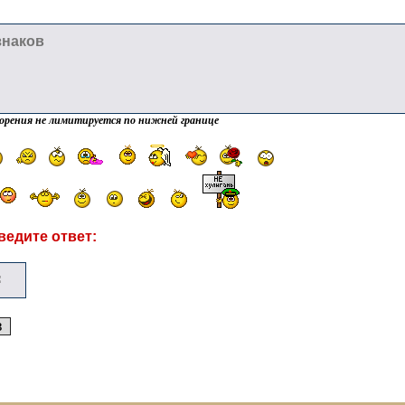
орения не лимитируется по нижней границе
ведите ответ: