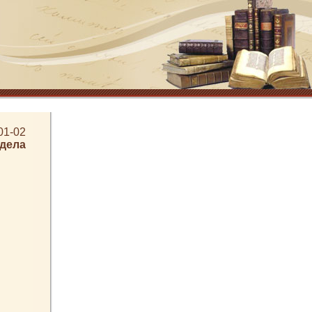
01-02
здела