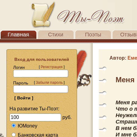
Главная
Стихи
Поэты
Отзыв
Автор:
Еме
Вход для пользователей
Логин
[
Регистрация
]
Меня 
Пароль
[
Забыли пароль
]
Меня р
Что о 
На развитие Ты-Поэт:
Неужел
руб.
Страшн
ЮMoney
В нем б
И мне б
Банковская карта