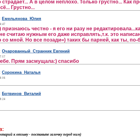
страдает... А в целом неплохо. Только грустно... Как 
ё... Грустно...
:
Емельянова Юлия
4:47
 признаюсь честно - я его ни разу не редактировала...к
е считаю нужным его даже исправлять,т.к. это написано
 со мной. Но все позади=) таких бы парней, как ты, по
:
Очарованный Странник Евгений
7:17
тебе. Прям засмущала:) спасибо
:
Сорокина Наталья
4:16
:
Ботвинов Виталий
8:24
в:
нтарий к отзыву - поставьте галочку перед ним)