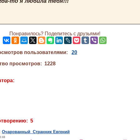
да-то я любила тебя!!!
Понравилось? Поделитесь с друзьями!
осмотров пользователями:
20
тво просмотров: 1228
втора:
отворению: 5
:
Очарованный Странник Евгений
3:08