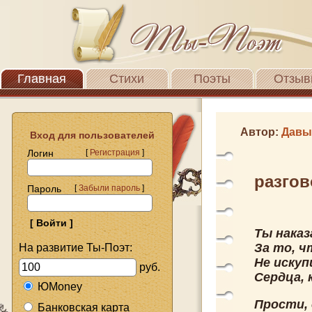
Главная
Стихи
Поэты
Отзыв
Автор:
Давы
Вход для пользователей
Логин
[
Регистрация
]
разгов
Пароль
[
Забыли пароль
]
Ты наказ
За то, ч
На развитие Ты-Поэт:
Не иску
руб.
Сердца, 
ЮMoney
Прости, 
Банковская карта