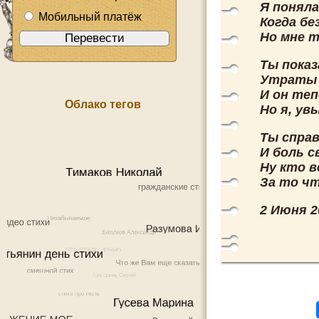
Я поняла
Мобильный платёж
Когда бе
Но мне т
Ты показ
Утраты 
И он теп
Облако тегов
Но я, ув
Ты справ
И боль с
Ну кто в
За то чт
2 Июня 2