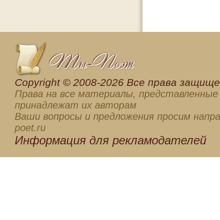
Сopyright © 2008-2026 Все права защищен
Права на все материалы, представленные 
принадлежат их авторам
Ваши вопросы и предложения просим напра
poet.ru
Информация для
рекламодателей