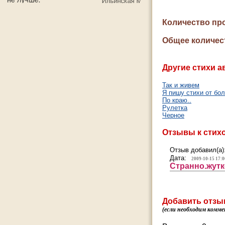
Количество пр
Общее количес
Другие стихи а
Так и живем
Я пишу стихи от бо
По краю..
Рулетка
Черное
Отзывы к стих
Отзыв добавил(а)
Дата:
2009-10-15 17:0
Странно.жутк
Добавить отзы
(если необходим комме