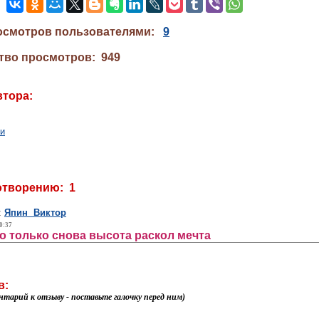
осмотров пользователями:
9
тво просмотров: 949
втора:
ли
отворению: 1
:
Япин Виктор
0:37
о только снова высота раскол мечта
в:
нтарий к отзыву - поставьте галочку перед ним)