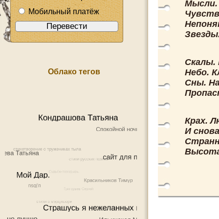
Мысли. 
Мобильный платёж
Чувства
Непоня
Звезды.
Скалы.
Облако тегов
Небо. К
Сны. На
Пропаст
Крах. Л
И снова
Странн
Высота.