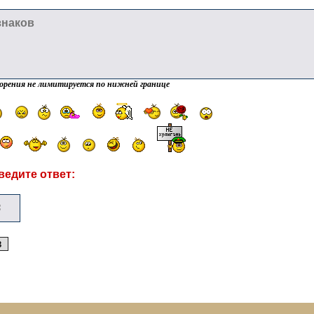
орения не лимитируется по нижней границе
ведите ответ: