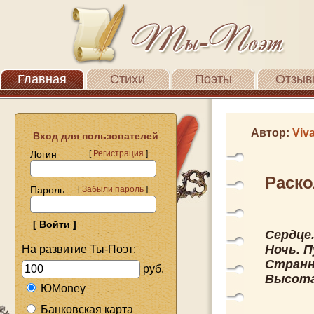
Главная
Стихи
Поэты
Отзыв
Автор:
Viva
Вход для пользователей
Логин
[
Регистрация
]
Раско
Пароль
[
Забыли пароль
]
Сердце.
Ночь. 
На развитие Ты-Поэт:
Странн
руб.
Высота.
ЮMoney
Банковская карта