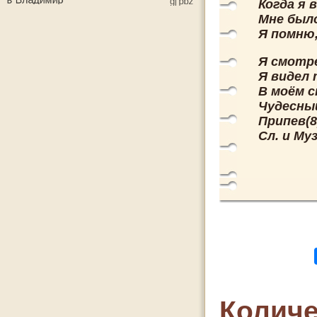
Когда я 
Мне было
Я помню,
Я смотре
Я видел 
В моём с
Чудесный
Припев(8
Сл. и Му
Количе