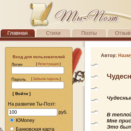
Главная
Стихи
Поэты
Отзыв
Автор:
Назм
Вход для пользователей
Логин
[
Регистрация
]
Чудесн
Пароль
[
Забыли пароль
]
Чудесный
На развитие Ты-Поэт:
руб.
В теплой
ЮMoney
Мне прис
Это было
Банковская карта