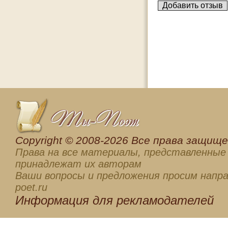
Сopyright © 2008-2026 Все права защищен
Права на все материалы, представленные 
принадлежат их авторам
Ваши вопросы и предложения просим напра
poet.ru
Информация для
рекламодателей