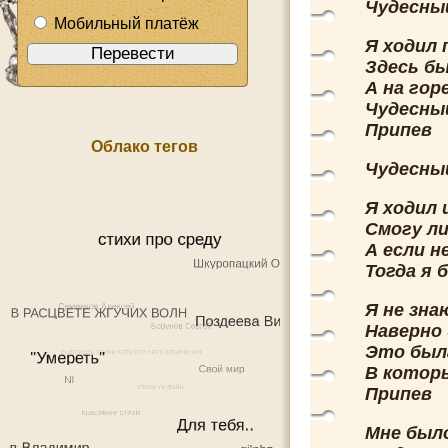
Чудесный
Мобильный платёж
Я ходил 
Здесь бы
А на гор
Чудесный
Припев
Облако тегов
Чудесный
Я ходил 
Смогу ли
А если н
Тогда я 
Я не знаю
Наверно 
Это была
В которы
Припев
Мне было