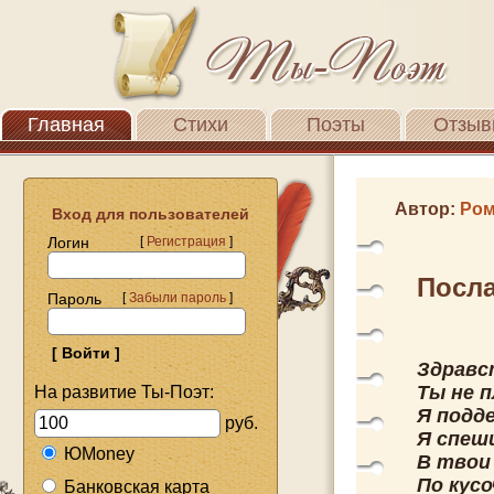
Главная
Стихи
Поэты
Отзыв
Автор:
Ром
Вход для пользователей
Логин
[
Регистрация
]
Посл
Пароль
[
Забыли пароль
]
Здравс
Ты не п
На развитие Ты-Поэт:
Я подд
руб.
Я спеши
ЮMoney
В твои
По кус
Банковская карта