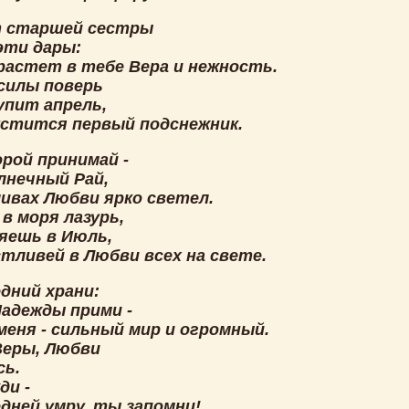
 старшей сестры
эти дары:
растет в тебе Вера и нежность.
 силы поверь
упит апрель,
устится первый подснежник.
рой принимай -
лнечный Рай,
ливах Любви ярко светел.
в моря лазурь,
яешь в Июль,
стливей в Любви всех на свете.
дний храни:
Надежды прими -
меня - сильный мир и огромный.
Веры, Любви
ь.
ди -
дней умру, ты запомни!