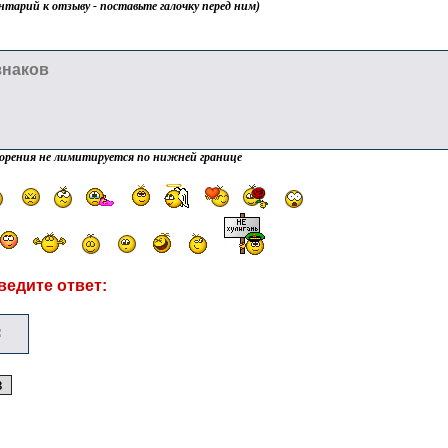
нтарий к отзыву - поставьте галочку перед ним)
орения не лимитируется по нижней границе
ведите ответ: