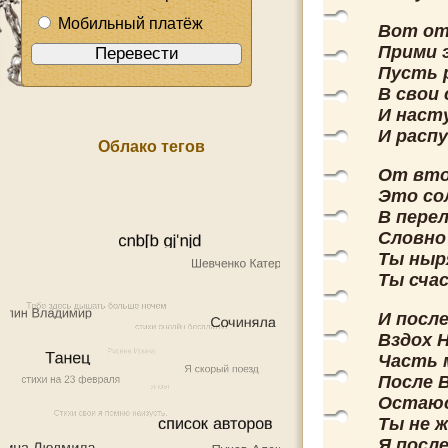
Мобильный платёж
Вот от
Прими 
Пусть 
В свои
И наст
И расп
Облако тегов
От вто
Это со
В пере
Словно 
Ты ныр
Ты сча
И после
Вздох 
Часть 
После 
Остаюс
Ты не ж
Я после