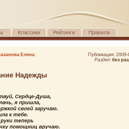
ы
Классики
Рейтинги
Правила
азанова Елена
Публикация: 2009-
Раздел:
без ра
ание Надежды
твуй, Сердце-Душа,
лачь, я пришла,
ержкой своей заручаю.
ла к тебе.
 руки теперь
очку помощниц вручаю.