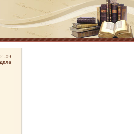
01-09
здела