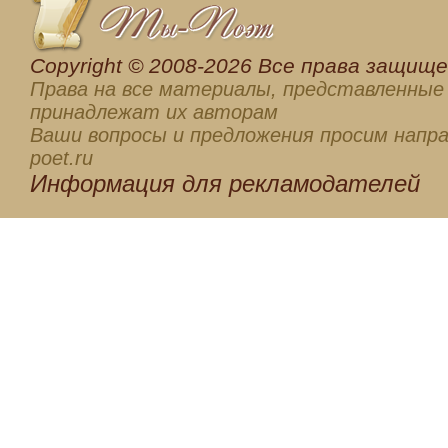
Сopyright © 2008-2026 Все права защищен
Права на все материалы, представленные 
принадлежат их авторам
Ваши вопросы и предложения просим напра
poet.ru
Информация для
рекламодателей