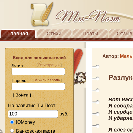
Главная
Стихи
Поэты
Отзыв
Автор:
Мель
Вход для пользователей
Логин
[
Регистрация
]
Разлук
Пароль
[
Забыли пароль
]
Вот нас
Я собира
На развитие Ты-Поэт:
И сердце
руб.
И ударяе
ЮMoney
Я слёз с
Банковская карта