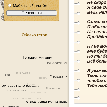
Не скоро
Мобильный платёж
Я своё с
Ведь нел
Скажи х
Я обяза
Не вечн
Облако тегов
Пройдёт 
Ну не мо
Мне буде
Но ты бе
Всё боль
Я уезжаю
Твою люб
Чтобы с
Тебя лю