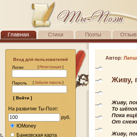
Главная
Стихи
Поэты
Отзыв
Автор:
Лапш
Вход для пользователей
Логин
[
Регистрация
]
Живу, п
Пароль
[
Забыли пароль
]
Живу, п
То шёпот
На развитие Ты-Поэт:
Пока ещ
руб.
От снеж
ЮMoney
Живу, по
Банковская карта