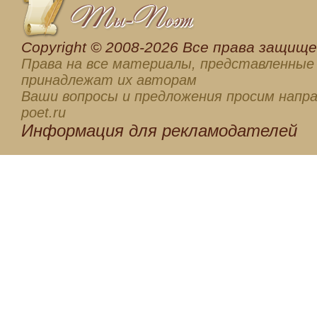
Сopyright © 2008-2026 Все права защищен
Права на все материалы, представленные 
принадлежат их авторам
Ваши вопросы и предложения просим напра
poet.ru
Информация для
рекламодателей