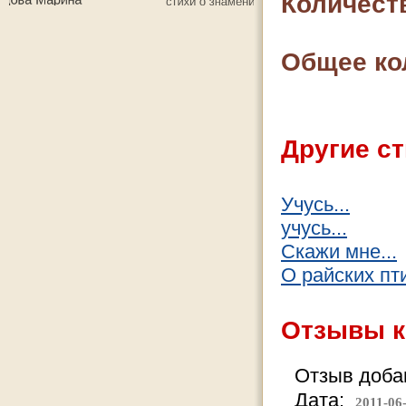
Количест
Общее ко
Другие ст
Учусь...
учусь...
Скажи мне...
О райских пт
Отзывы к
Отзыв добав
Дата:
2011-06