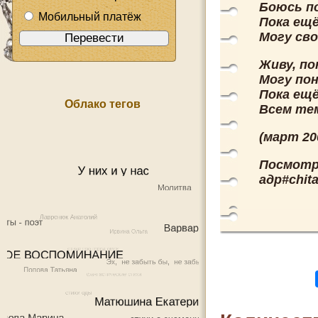
Боюсь п
Мобильный платёж
Пока ещ
Могу св
Живу, по
Могу по
Пока ещё
Облако тегов
Всем тем
(март 20
Посмотр
адр#chita