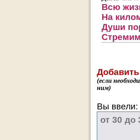
Всю жизн
На кило
Души по
Стремимс
Добавить
(если необход
ним)
Вы ввели