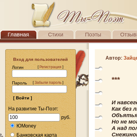
Главная
Стихи
Поэты
Отзыв
Автор:
Зайц
Вход для пользователей
Логин
[
Регистрация
]
***
Пароль
[
Забыли пароль
]
И навсег
Как без 
На развитие Ты-Поэт:
Объятья
руб.
Но не мо
ЮMoney
А над п
Снежинок
Банковская карта