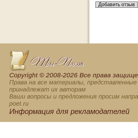
Сopyright © 2008-2026 Все права защищен
Права на все материалы, представленные 
принадлежат их авторам
Ваши вопросы и предложения просим напра
poet.ru
Информация для
рекламодателей