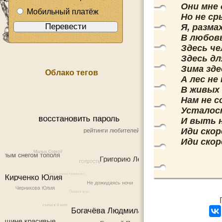
Они мне
Мобильный платёж
Но не ср
Я, разма
В любовь
Здесь че
Здесь дл
Зима зде
Облако тегов
А лес не
В живых
Нам не с
Усталос
И выть н
Иди скор
Иди скор