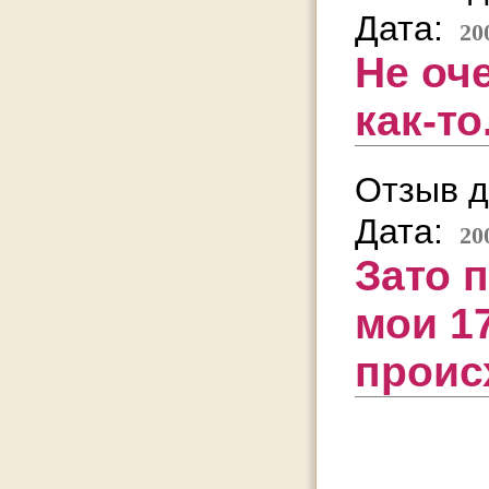
Дата:
20
Не оч
как-то.
Отзыв д
Дата:
20
Зато 
мои 1
проис