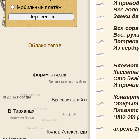
И провод
Мобильный платёж
Все голо
Замки д
Вся сорв
Все: рук
Потрепа
Облако тегов
Из сердц
Блокноты
Кассеты,
Сто два
И прочие
Конверты
Открытки
Плавятс
Что от р
апрель 2