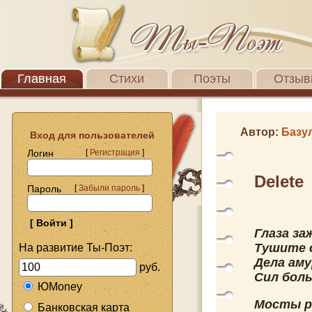
Главная
Стихи
Поэты
Отзыв
Автор:
Базу
Вход для пользователей
Логин
[
Регистрация
]
Delete
Пароль
[
Забыли пароль
]
Глаза за
Тушите 
На развитие Ты-Поэт:
Дела аму
руб.
Сил бол
ЮMoney
Мосты р
Банковская карта