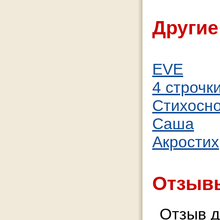
Другие
EVE
4 строчк
Стихосн
Саша
Акростих
Отзывы
Отзыв д