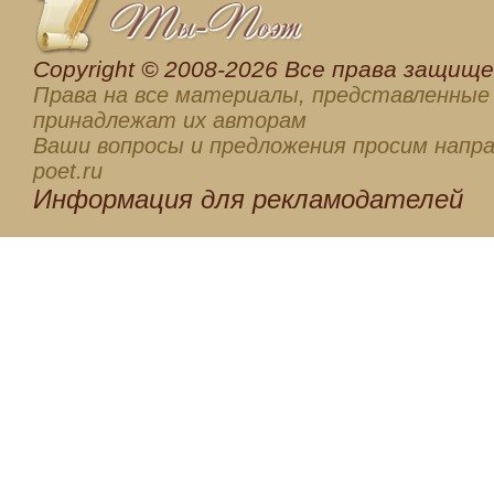
Сopyright © 2008-2026 Все права защищен
Права на все материалы, представленные 
принадлежат их авторам
Ваши вопросы и предложения просим напра
poet.ru
Информация для
рекламодателей