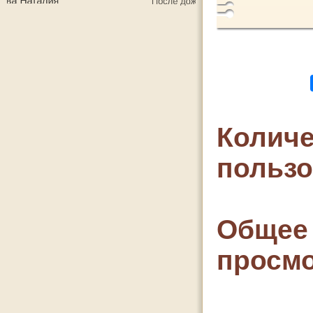
Количе
польз
Общее 
просмо