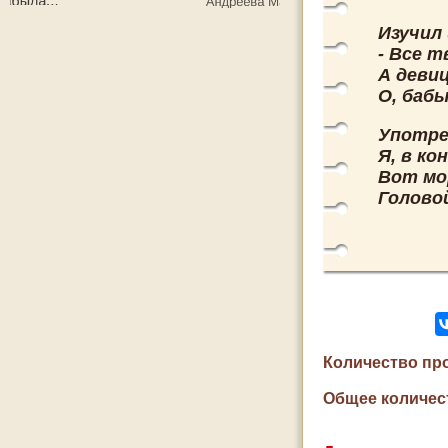
Изучил 
- Все 
А девиц
О, баб
Употре
Я, в ко
Вот мо
Головой
Количество пр
Общее количес