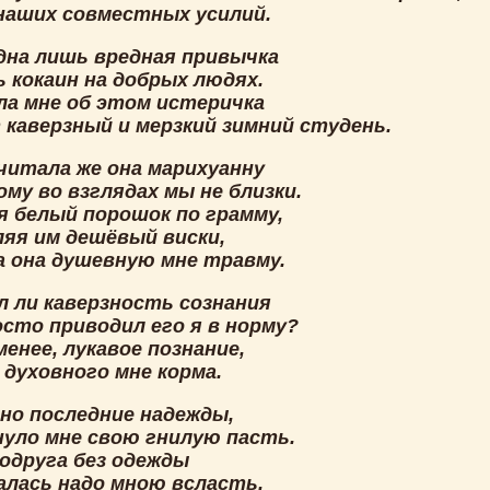
наших совместных усилий.
дна лишь вредная привычка
 кокаин на добрых людях.
ала мне об этом истеричка
 каверзный и мерзкий зимний студень.
читала же она марихуанну
му во взглядах мы не близки.
я белый порошок по грамму,
ляя им дешёвый виски,
а она душевную мне травму.
л ли каверзность сознания
осто приводил его я в норму?
менее, лукавое познание,
 духовного мне корма.
оно последние надежды,
нуло мне свою гнилую пасть.
подруга без одежды
лась надо мною всласть.