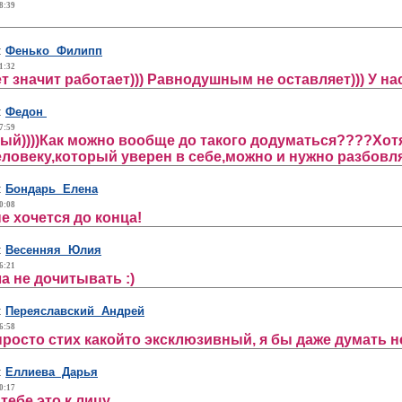
8:39
:
Фенько Филипп
1:32
значит работает))) Равнодушным не оставляет))) У нас 
:
Федон
7:59
ый))))Как можно вообще до такого додуматься????Хотя
еловеку,который уверен в себе,можно и нужно разбовля
:
Бондарь Елена
0:08
е хочется до конца!
:
Весенняя Юлия
6:21
ла не дочитывать :)
:
Переяславский Андрей
6:58
 просто стих какойто эксклюзивный, я бы даже думать н
:
Еллиева Дарья
0:17
тебе это к лицу...