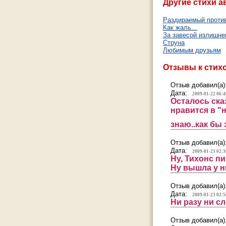
Другие стихи а
Раздираемый проти
Как жаль...
За завесой излишне
Струна
Любимым друзьям
Отзывы к стих
Отзыв добавил(а)
Дата:
2009-01-22 06:4
Осталось ска
нравится в "
знаю..как бы 
Отзыв добавил(а)
Дата:
2009-01-23 02:3
Ну, Тихонс п
Ну вышла у ни
Отзыв добавил(а)
Дата:
2009-01-23 02:5
Ни разу ни с
Отзыв добавил(а)