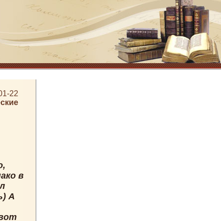
01-22
ские
о,
ако в
ил
ь) А
 вот