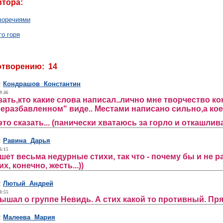
втора:
воречиями
го горя
отворению: 14
:
Кондрашов Константин
9:46
зать,кто какие слова написал..лично мне творчество 
неразбавленном" виде.. Местами написано сильно,а кое 
это сказать... (панически хватаюсь за горло и откашли
:
Равина Дарья
6:15
ишет весьма недурные стихи, так что - почему бы и не
х, конечно, жесть...))
:
Лютый Андрей
0:55
лышал о группе Невидь. А стих какой то противный. Пр
:
Малеева Мария