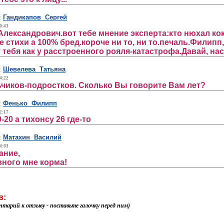
:
Гандикапов Сергей
0:43
Александрович.вот тебе мнение эксперта:кто нюхал кока
е стихи а 100% бред.короче ни то, ни то.печаль.Филипп
 тебя как у расстроенного рояля-катастрофа.Давай, на
:
Шевелева Татьяна
4:22
чиков-подростков. Сколько Вы говорите Вам лет?
:
Фенько Филипп
2:17
-20 а тихонсу 26 где-то
:
Матахин Василий
4:03
ание,
вного мне корма!
в:
нтарий к отзыву - поставьте галочку перед ним)