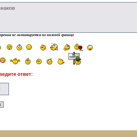
орения не лимитируется по нижней границе
ведите ответ: