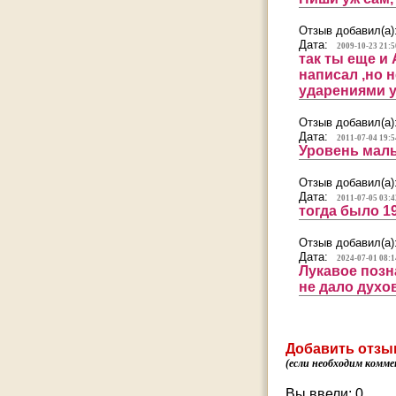
Отзыв добавил(а)
Дата:
2009-10-23 21:5
так ты еще и 
написал ,но н
ударениями у
Отзыв добавил(а)
Дата:
2011-07-04 19:5
Уровень маль
Отзыв добавил(а)
Дата:
2011-07-05 03:4
тогда было 19
Отзыв добавил(а)
Дата:
2024-07-01 08:1
Лукавое позн
не дало духо
Добавить отзы
(если необходим комме
Вы ввели:
0