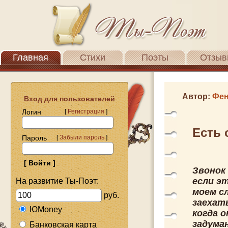
Главная
Стихи
Поэты
Отзыв
Автор:
Фен
Вход для пользователей
Логин
[
Регистрация
]
Есть 
Пароль
[
Забыли пароль
]
Звонок 
если эт
На развитие Ты-Поэт:
моем сл
руб.
заехать
ЮMoney
когда 
задума
Банковская карта