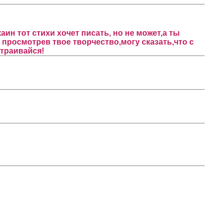
ин тот стихи хочет писать, но не может,а ты
, просмотрев твое творчество,могу сказать,что с
страивайся!