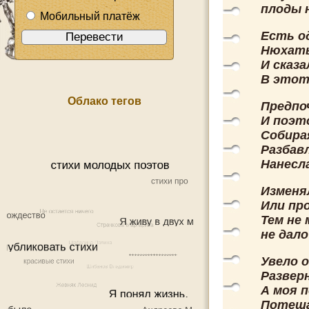
плоды 
Мобильный платёж
Есть о
Нюхать
И сказ
В этот
Облако тегов
Предпо
И поэто
Собира
Разбав
Нанесл
Изменя
Или пр
Тем не 
не дало
Увело 
Развер
А моя 
Потеша