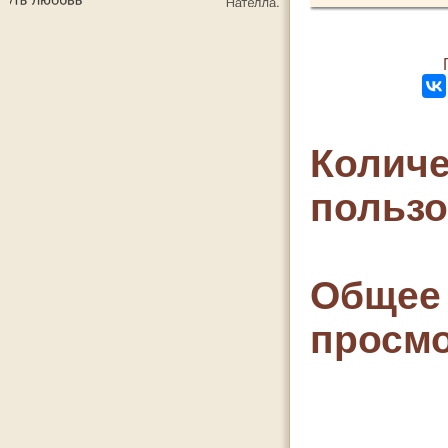
Количе
польз
Общее 
просмо