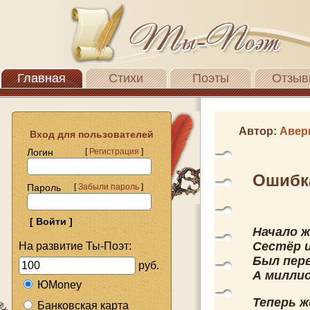
Главная
Стихи
Поэты
Отзыв
Автор:
Авер
Вход для пользователей
Логин
[
Регистрация
]
Ошибк
Пароль
[
Забыли пароль
]
Начало ж
Сестёр 
На развитие Ты-Поэт:
Был перв
руб.
А милли
ЮMoney
Теперь 
Банковская карта