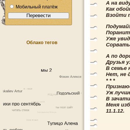
А на вид
Мобильный платёж
Как обой
Взойти т
Подумай!
Поранить
Уже увид
Облако тегов
Сорватьс
А по дор
Друзья у
В семье
Нет, не
* * *
Признаюс
Уж лучше
В зачат
Меня изб
11.1.12.