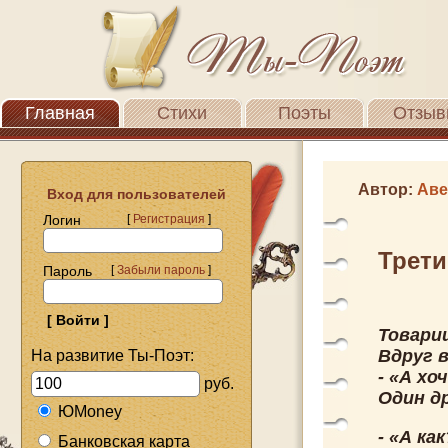
Главная
Стихи
Поэты
Отзыв
Автор:
Аве
Вход для пользователей
Логин
[
Регистрация
]
Трети
Пароль
[
Забыли пароль
]
Товарищ
Вдруг 
На развитие Ты-Поэт:
- «А хо
руб.
Один д
ЮMoney
- «А ка
Банковская карта