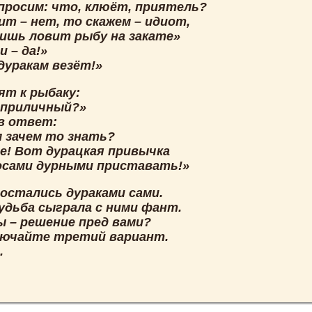
спросим: что, клюёт, приятель?
т – нет, то скажем – идиот,
лишь ловит рыбу на закате»
и – да!»
дуракам везёт!»
ят к рыбаку:
в приличный?»
в ответ:
м зачем то знать?
е! Вот дурацкая привычка
осами дурными приставать!»
 остались дураками сами.
судьба сыграла с ними фант.
ы – решение пред вами?
лючайте третий вариант.
.