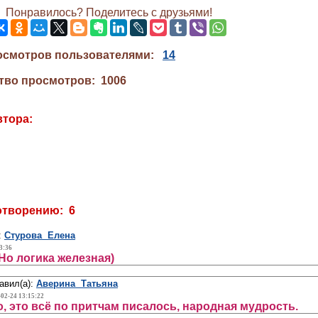
Понравилось? Поделитесь с друзьями!
осмотров пользователями:
14
тво просмотров: 1006
втора:
отворению: 6
:
Стурова Елена
3:36
Но логика железная)
авил(а):
Аверина Татьяна
-02-24 13:15:22
, это всё по притчам писалось, народная мудрость.