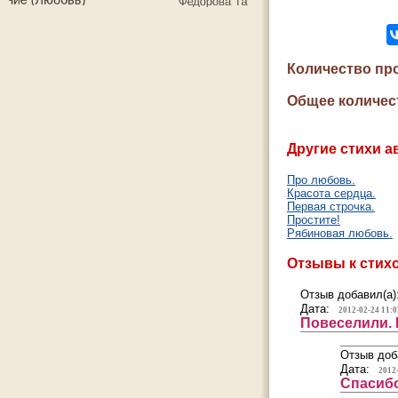
Количество пр
Общее количес
Другие стихи а
Про любовь.
Красота сердца.
Первая строчка.
Простите!
Рябиновая любовь.
Отзывы к стих
Отзыв добавил(а)
Дата:
2012-02-24 11:0
Повеселили. 
Отзыв доб
Дата:
2012
Спасибо