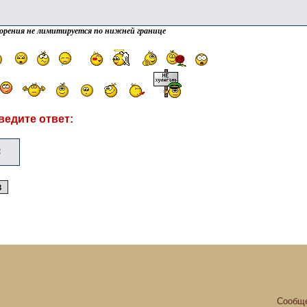
орения не лимитируется по нижней границе
ведите ответ:
Сообще