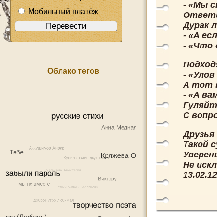
- «Мы 
Мобильный платёж
Ответи
Дурак 
- «А есл
- «Что 
Подход
Облако тегов
- «Уло
А тот 
- «А ва
Гуляйт
С вопр
Друзья
Такой 
Уверен
Не иск
13.02.12