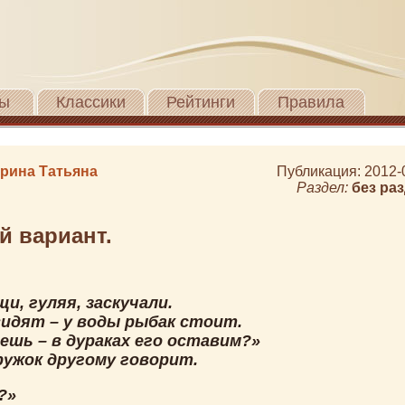
ы
Классики
Рейтинги
Правила
рина Татьяна
Публикация: 2012-
Раздел:
без ра
й вариант.
и, гуляя, заскучали.
видят – у воды рыбак стоит.
чешь – в дураках его оставим?»
ружок другому говорит.
к?»