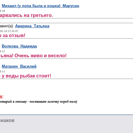
:
Михаил (у попа была и кошка) Марусин
8:28
арвались на третьего.
авил(а):
Аверина Татьяна
-02-24 13:16:07
 за отзыв!
:
Волкова Надежда
4:12
тьяна! Очень живо и весело!
:
Матахин Василий
0:11
– у воды рыбак стоит!
в:
нтарий к отзыву - поставьте галочку перед ним)