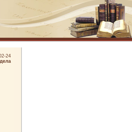
02-24
здела