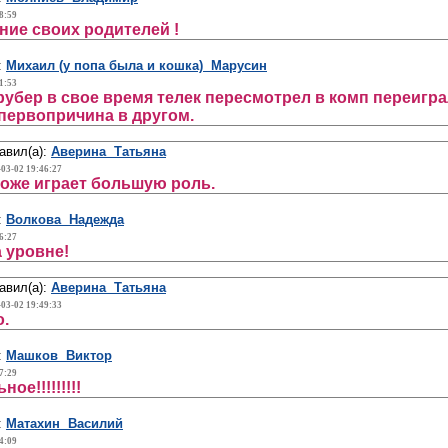
8:59
ние своих родителей !
:
Михаил (у попа была и кошка) Марусин
1:53
убер в свое время телек пересмотрел в комп переиграл
 первопричина в другом.
авил(а):
Аверина Татьяна
-03-02 19:46:27
тоже играет большую роль.
:
Волкова Надежда
6:27
 уровне!
авил(а):
Аверина Татьяна
-03-02 19:49:33
.
:
Машков Виктор
7:29
ое!!!!!!!!!
:
Матахин Василий
4:09