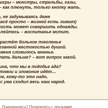
 игры – монстры, стрельбы, газы,
– как плюнуть, только кнопку жать.
, не задумываясь даже
 всё просто – жизней есть лимит)
ость может совершить однажды.
вляйтесь – воспитанье мстит.
 растёт больное поколенье
рзанной жестокостью душой.
 меня сложилось мненье.
лать дальше? – вот вопрос какой.
ина, что мы в подобье ада?
 помои и зловоние идёт…
е, кому-то это надо,
с ума сходил весь наш народ.
Понравилось? Поделитесь с друзьями!