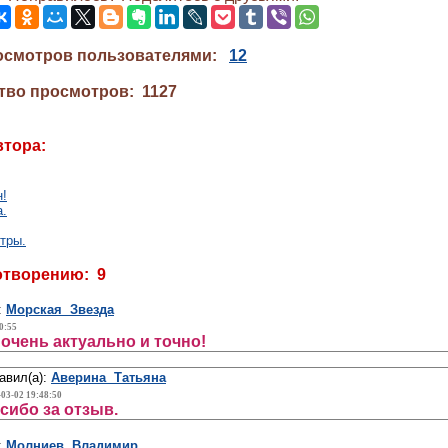
осмотров пользователями:
12
тво просмотров: 1127
втора:
!
а.
тры.
отворению: 9
:
Морская Звезда
0:55
очень актуально и точно!
авил(а):
Аверина Татьяна
-03-02 19:48:50
сибо за отзыв.
:
Молниев Владимир