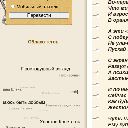
Во-перв
Мобильный платёж
Что ми
И взро
В оран
А эти 
С подгу
Облако тегов
Не улич
Пускай
С экран
Разгул
А психи
Застын
И поче
Сейчас
Как буд
Жесток
Чуть ч
Ему куп