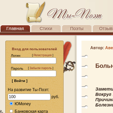
Главная
Стихи
Поэты
Отзыв
Автор:
Аве
Вход для пользователей
Логин
[
Регистрация
]
Больн
Пароль
[
Забыли пароль
]
Замети
На развитие Ты-Поэт:
Вокруг 
руб.
Причин
ЮMoney
Болезн
Банковская карта