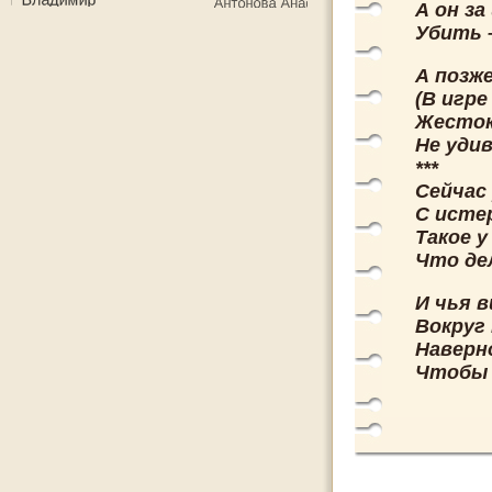
А он за
Убить 
А позже
(В игре
Жесток
Не уди
***
Сейчас
С исте
Такое у
Что де
И чья в
Вокруг
Наверно
Чтобы 