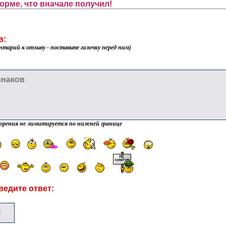
орме, что вначале получил!
в:
нтарий к отзыву - поставьте галочку перед ним)
орения не лимитируется по нижней границе
ведите ответ: