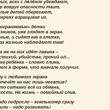
ых, всех с пелёнок убеждают,
р вокруг опасности таит.
слые детей оберегают,
жереях взращивая их.
«охраняемые» детки
зников, уже глядят в экран.
ные, и сидят как в клетке,
 за жизнью наблюдают там!
а же на них идёт лавина –
 стихий, убийства, прочий ил…
ка ребёнка – словно глина,
ет в форме, что вначале получил.
му с любимого экрана
 течёт на нас лишь негатив?
то соткано всё из обмана,
ости. Не жизнь – помойный слив.
адо подросло – компьютер сразу
или – надо развивать!