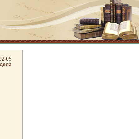
02-05
здела