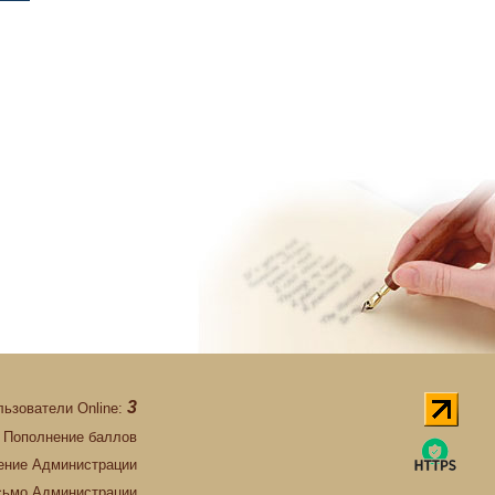
3
льзователи Online:
Пополнение баллов
ние Администрации
сьмо Администрации