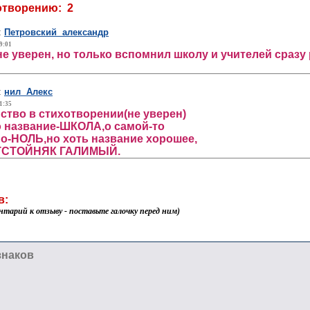
отворению: 2
:
Петровский александр
9:01
не уверен, но только вспомнил школу и учителей сраз
:
нил Алекс
1:35
ство в стихотворении(не уверен)
о название-ШКОЛА,о самой-то
о-НОЛЬ,но хоть название хорошее,
ОТСТОЙНЯК ГАЛИМЫЙ.
в:
нтарий к отзыву - поставьте галочку перед ним)