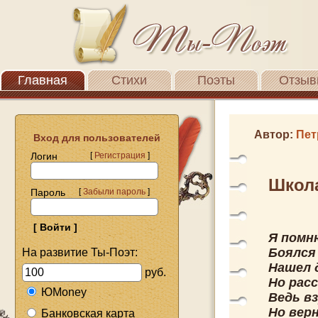
Главная
Стихи
Поэты
Отзыв
Автор:
Пет
Вход для пользователей
Логин
[
Регистрация
]
Школ
Пароль
[
Забыли пароль
]
Я помн
Боялся 
На развитие Ты-Поэт:
Нашел 
руб.
Но рас
ЮMoney
Ведь вз
Но вер
Банковская карта