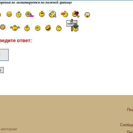
орения не лимитируется по нижней границе
ведите ответ:
По
Сообще
х авторам
Пи