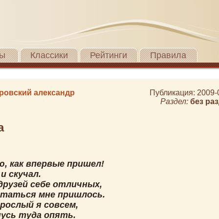
ы
Классики
Рейтинги
Правила
ровский александр
Публикация: 2009-
Раздел:
без ра
а
ю, как впервые пришел!
и скучал.
друзей себе отличных,
статься мне пришлось.
рослый я совсем,
нусь туда опять.