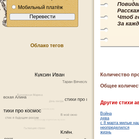
Повида
Мобильный платёж
Расскаж
Чтоб г
За кажд
Облако тегов
Количество пр
Общее количес
Другие стихи а
Война
дева
с 8 марта милые на
неопределился
жизнь