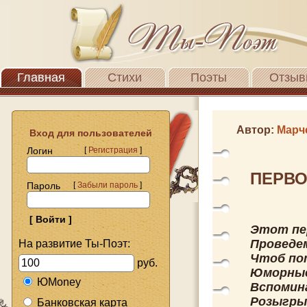
Главная
Стихи
Поэты
Отзыв
Автор:
Марч
Вход для пользователей
Логин
[
Регистрация
]
ПЕРВО
Пароль
[
Забыли пароль
]
Этот пе
Проведем
На развитие Ты-Поэт:
Чтоб по
руб.
Юморные
ЮMoney
Вспомин
Розыгры
Банковская карта