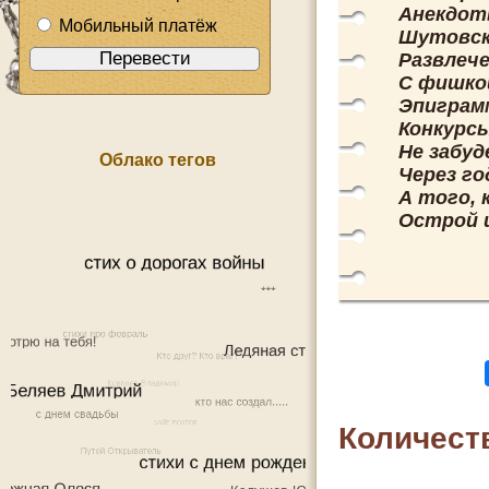
Анекдот
Мобильный платёж
Шутовск
Развлече
С фишко
Эпиграм
Конкурсы
Не забуд
Облако тегов
Через го
А того, 
Острой 
Количест