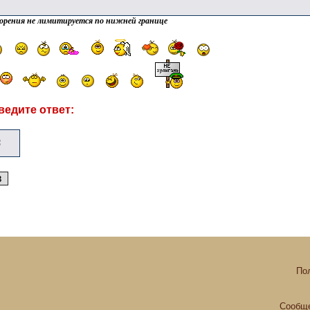
орения не лимитируется по нижней границе
ведите ответ:
По
Сообще