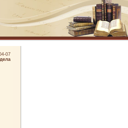
04-07
здела