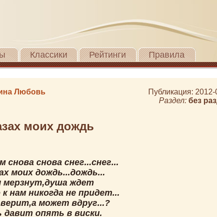
ы
Классики
Рейтинги
Правила
ина Любовь
Публикация: 2012-
Раздел:
без ра
азах моих дождь
м снова снова снег...снег...
ах моих дождь...дождь...
 мерзнут,душа ждет
 к нам никогда не придет...
верит,а может вдруг...?
 давит опять в виски.