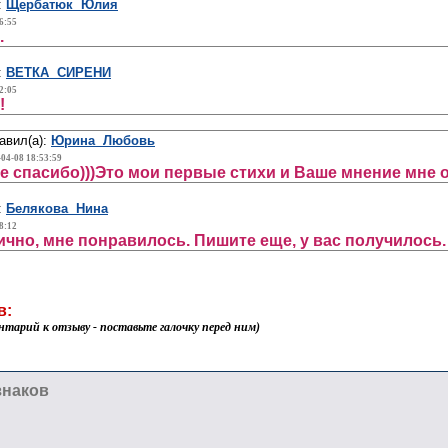
:
Щербатюк Юлия
6:55
.
:
ВЕТКА СИРЕНИ
2:05
!
авил(а):
Юрина Любовь
-04-08 18:53:59
 спасибо)))Это мои первые стихи и Ваше мнение мне 
:
Белякова Нина
8:12
ично, мне понравилось. Пишите еще, у вас получилось.
в:
нтарий к отзыву - поставьте галочку перед ним)