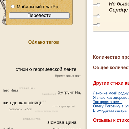
Не быв
Мобильный платёж
Сердце
Облако тегов
Количество пр
Общее количес
Другие стихи а
Леночке,моей роднул
Я знаю,как здорово 
Так просто все...
Олегу Рогозину в б
В ожидании завтра
Отзывы к стих