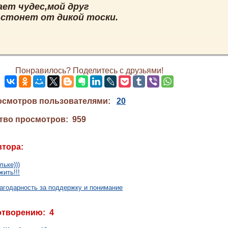
ает чудес,мой друг
 стонет от дикой тоски.
Понравилось? Поделитесь с друзьями!
осмотров пользователями:
20
тво просмотров: 959
втора:
ьке)))
жить!!!
лагодарность за поддержку и понимание
отворению: 4