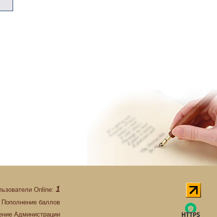
1
льзователи Online:
Пополнение баллов
ние Администрации