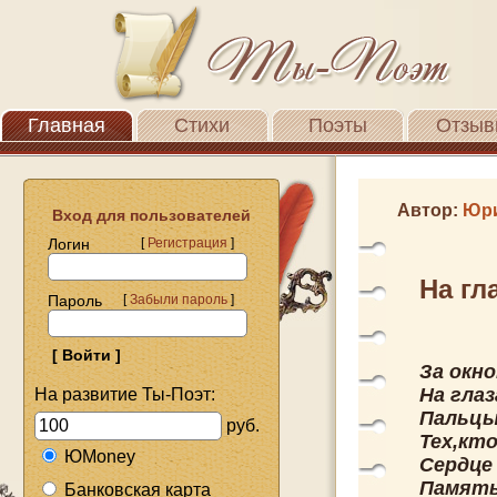
Главная
Стихи
Поэты
Отзыв
Автор:
Юр
Вход для пользователей
Логин
[
Регистрация
]
На гл
Пароль
[
Забыли пароль
]
За окно
На глаз
На развитие Ты-Поэт:
Пальцы
руб.
Тех,кто
ЮMoney
Сердце 
Память
Банковская карта