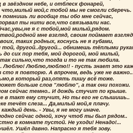
 в звёздном небе, и отблеск фонарей,
, что,милый мой,с тобой мы не смогли сберечь.
ю помнишь ли вообще ты обо мне сейчас,
 порвал ты нити все,что связывали нас.
йчас,увы,не я с тобой,мой милый,рядом.
 твой,родной мне взгляд, своим поймает взгляд
воих, таких родных, коснусь не я губами,
 той, другой..другой... обнимешь тёплыми рука
ь до сих пор тебя, мой дорогой, мой милый,
так сильно,что тогда и то не так любила.
. Люблю! Люблю,люблю!! - пусть знает это ка
 сто я повторю. А впрочем, ведь уже не важно...
сьмо,в который раз,опять пишу всё тоже.
ожет больше слов "люблю", а так они похожи.
ном сейчас темно.. И дождь стучит по крыше.
це в такт ему стучит, Но ты его не слышишь..
ке течёт слеза... Да,милый мой,я плачу.
 каждый день. - Увы, я не могу иначе.
одно сейчас одной, хочу чтоб ты был рядом..
стно в комнате пустой. Не уходи! Ненадо!...
шёл. Ушёл давно. Напрасно я тебя зову.