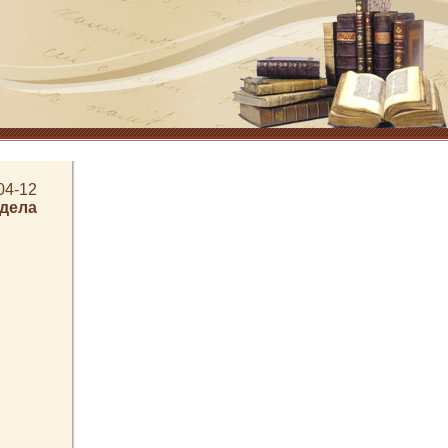
04-12
здела