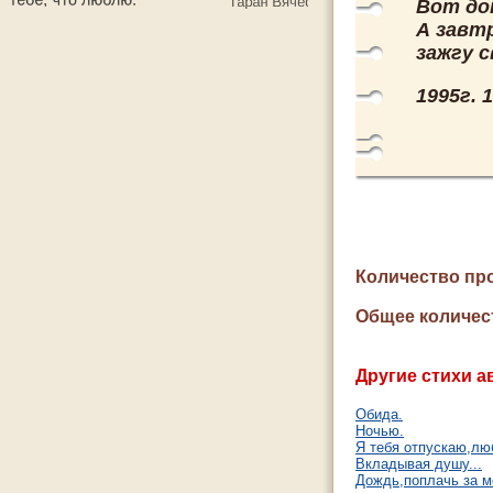
Вот до
А завтр
зажгу с
1995г. 1
Количество пр
Общее количес
Другие стихи а
Обида.
Ночью.
Я тебя отпускаю,люб
Вкладывая душу...
Дождь,поплачь за м