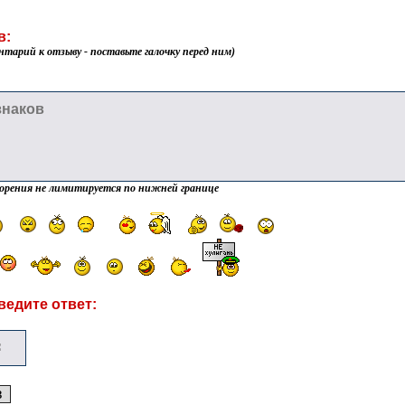
в:
нтарий к отзыву - поставьте галочку перед ним)
орения не лимитируется по нижней границе
ведите ответ: