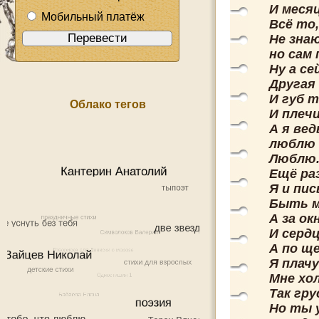
И месяц
Мобильный платёж
Всё то
Не зна
но сам
Ну а се
Другая
И губ т
Облако тегов
И плечи
А я вед
люблю 
Люблю.
Ещё раз
Я и пи
Быть м
А за ок
И серд
А по ще
Я плачу
Мне хол
Так гру
Но ты у