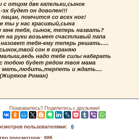
 с отцом две капельки,сынок
-эх будет он доволен!!!
 пацан, помчится со всех ног!
же ты у нас красивый,сына
е мне тебя, сынок, теперь назвать?
от на руки возьмет счастливый папа
 назовет тебя-ему теперь решать.....
,сынок,твой сон я охраняю
,малыш,ведь надо тебе силы наберать
 с тобою будет рядом твоя мама
и мать,любить,терпеть и ждать....
1(Жиряков Роман)
Понравилось? Поделитесь с друзьями!
осмотров пользователями:
6
тво просмотров: 886