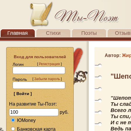
Главная
Стихи
Поэты
Отзыв
Автор:
Жир
Вход для пользователей
Логин
[
Регистрация
]
"Шепо
Пароль
[
Забыли пароль
]
"Шепот
Ты сла
На развитие Ты-Поэт:
Всего 
руб.
Ты спи
ЮMoney
И с не
Ведь п
Банковская карта