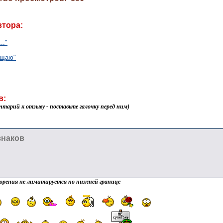
втора:
.."
ящаю"
в:
нтарий к отзыву - поставьте галочку перед ним)
орения не лимитируется по нижней границе