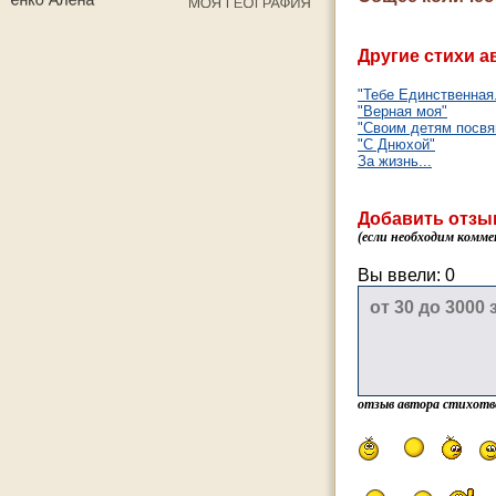
Другие стихи а
"Тебе Единственная.
"Верная моя"
"Своим детям посв
"С Днюхой"
За жизнь...
Добавить отзы
(если необходим комме
Вы ввели:
0
отзыв автора стихотв