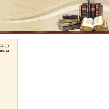
04-13
здела