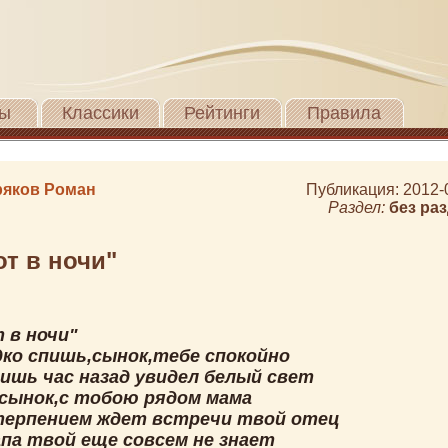
ы
Классики
Рейтинги
Правила
яков Роман
Публикация: 2012-
Раздел:
без ра
т в ночи"
 в ночи"
дко спишь,сынок,тебе спокойно
лишь час назад увидел белый свет
,сынок,с тобою рядом мама
 терпением ждет встречи твой отец
апа твой еще совсем не знает