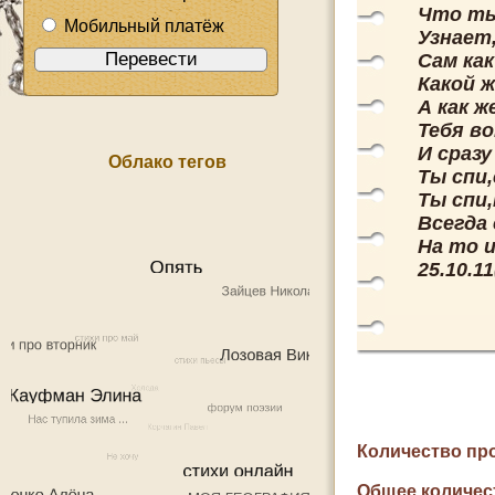
Что ты
Мобильный платёж
Узнает,
Сам как
Какой 
А как ж
Тебя в
И сразу
Облако тегов
Ты спи
Ты спи
Всегда
На то 
25.10.1
Количество пр
Общее количес