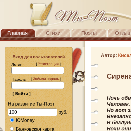
Главная
Стихи
Поэты
Отзыв
Автор:
Кисе
Вход для пользователей
Логин
[
Регистрация
]
Сирен
Пароль
[
Забыли пароль
]
Ночь обв
Человек.
На развитие Ты-Поэт:
Но вот з
руб.
Внезапн
ЮMoney
В безлун
Ночи они
Банковская карта