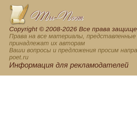
Сopyright © 2008-2026 Все права защищен
Права на все материалы, представленные 
принадлежат их авторам
Ваши вопросы и предложения просим напра
poet.ru
Информация для
рекламодателей