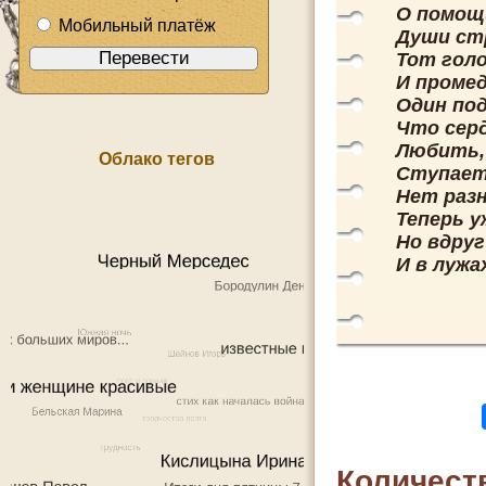
О помощ
Мобильный платёж
Души ст
Тот голо
И проме
Один по
Что сер
Любить,
Облако тегов
Ступает 
Нет разн
Теперь у
Но вдру
И в лужа
Количест