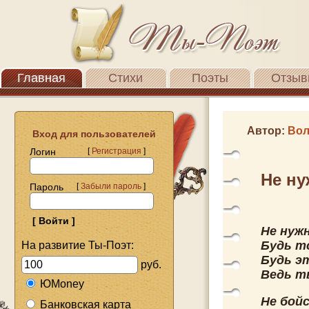
Главная
Стихи
Поэты
Отзыв
Автор:
Вол
Вход для пользователей
Логин
[
Регистрация
]
Не ну
Пароль
[
Забыли пароль
]
Не нуж
Будь т
На развитие Ты-Поэт:
Будь э
руб.
Ведь т
ЮMoney
Не бойс
Банковская карта