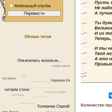
Пусть 
Мобильный платёж
Не над
А лучш
Ты дума
Велики
И их т
Облако тегов
Теперь,
И ты не
Твоя не
А кто 
Привык,
Количество пр