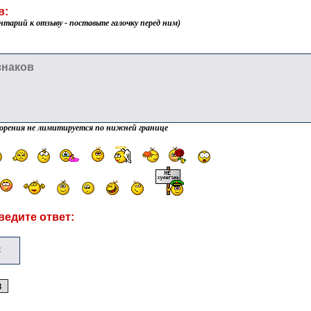
в:
нтарий к отзыву - поставьте галочку перед ним)
орения не лимитируется по нижней границе
ведите ответ: