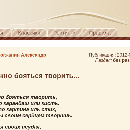
ы
Классики
Рейтинги
Правила
огжанин Александр
Публикация: 2012-
Раздел:
без ра
жно бояться творить...
но бояться творить,
о карандаш или кисть.
то картина иль стих,
ы своим сердцем творишь.
я своих неудач,