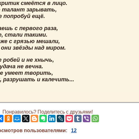
критик смеётся в лицо.
о талант зарывать,
е попробуй ещё.
ешь с первого раза,
е, стали такими.
оже с грязью мешали,
 они звёзды над миром.
 робей и не хнычь,
удача не вечна.
не умеет творить,
 разрушать и калечить...
Понравилось? Поделитесь с друзьями!
осмотров пользователями:
12