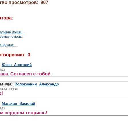
тво просмотров: 907
втора:
лубине души...
земля отцов...
е нужна...
отворению: 3
:
Юсев Анатолий
5:22
ша. Согласен с тобой.
авил(а):
Вологжанин Александр
-04-14 10:09:40
о!
:
Матахин Василий
5:53
м сердцем творишь!