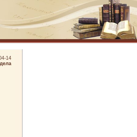
04-14
здела