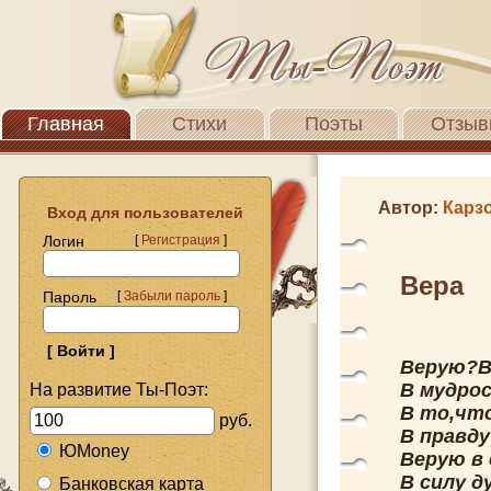
Главная
Стихи
Поэты
Отзыв
Автор:
Карз
Вход для пользователей
Логин
[
Регистрация
]
Вера
Пароль
[
Забыли пароль
]
Верую?В
В мудро
На развитие Ты-Поэт:
В то,чт
руб.
В правд
ЮMoney
Верую в 
В силу д
Банковская карта