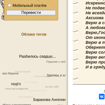
Искренн
Мобильный платёж
Не подв
Не всегд
Аксиома 
Верю в с
А любов
Верю,Гос
Облако тегов
От икон
Верю в 
Обернет
Верю со
Верю ве
Верю пр
И в гряд