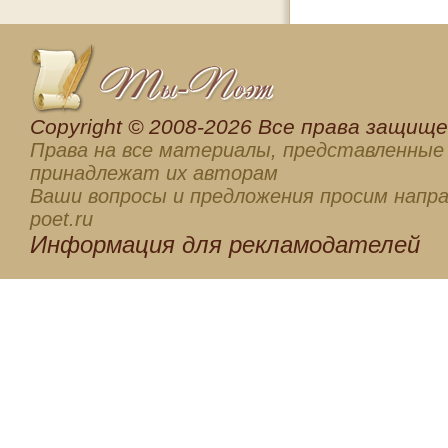
Сopyright © 2008-2026 Все права защищен
Права на все материалы, представленные 
принадлежат их авторам
Ваши вопросы и предложения просим напра
poet.ru
Информация для
рекламодателей