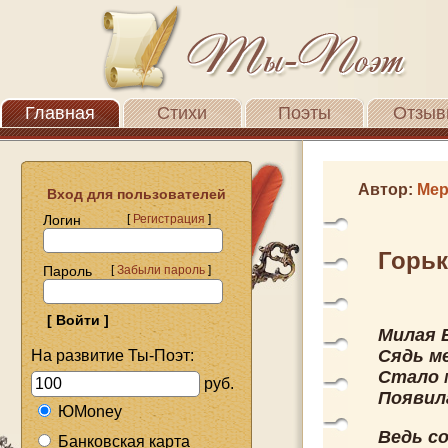
Главная
Стихи
Поэты
Отзыв
Автор:
Мер
Вход для пользователей
Логин
[
Регистрация
]
Горьк
Пароль
[
Забыли пароль
]
Милая 
Сядь м
На развитие Ты-Поэт:
Стало 
руб.
Появила
ЮMoney
Ведь со
Банковская карта