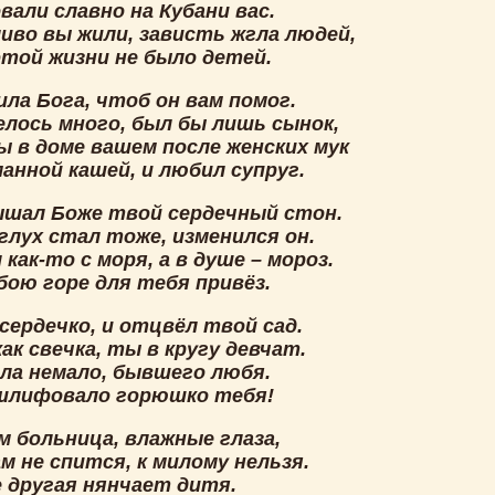
али славно на Кубани вас.
иво вы жили, зависть жгла людей,
этой жизни не было детей.
ла Бога, чтоб он вам помог.
елось много, был бы лишь сынок,
ы в доме вашем после женских мук
анной кашей, и любил супруг.
ышал Боже твой сердечный стон.
глух стал тоже, изменился он.
как-то с моря, а в душе – мороз.
бою горе для тебя привёз.
сердечко, и отцвёл твой сад.
как свечка, ты в кругу девчат.
ила немало, бывшего любя.
шлифовало горюшко тебя!
м больница, влажные глаза,
м не спится, к милому нельзя.
е другая нянчает дитя.