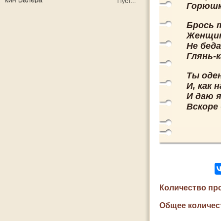
Горюшк
Брось 
Женщин
Не бед
Глянь-к
Ты оде
И, как 
И даю я
Вскоре 
Количество пр
Общее количес