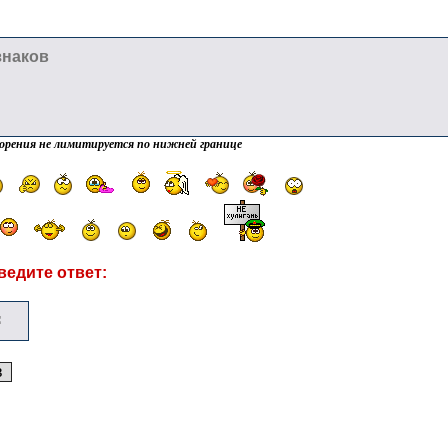
орения не лимитируется по нижней границе
ведите ответ: