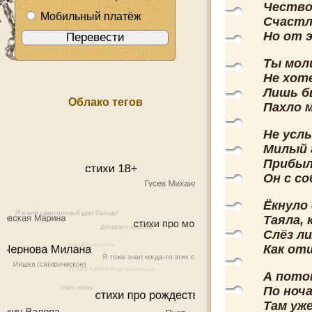
Чествов
Мобильный платёж
Счастл
Но от 
Ты моли
Не хот
Лишь б
Облако тегов
Пахло м
Не усл
Милый 
Прибыл 
Он с со
Ёкнуло 
Таяла, 
Слёз л
Как от
А пото
По ноча
Там уж