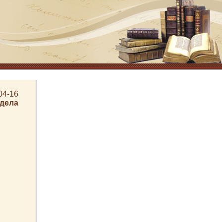
04-16
здела