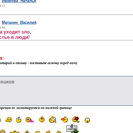
:
Иванова Наталья
4:15
:
Матахин Василий
2:04
да уходит зло,
тье в люди!
в:
нтарий к отзыву - поставьте галочку перед ним)
орения не лимитируется по нижней границе