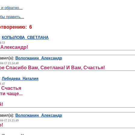
и обратно...
бы править...
отворению: 6
:
КОПЫЛОВА СВЕТЛАНА
4:53
 Александр!
авил(а):
Вологжанин Александр
-04-17 23:24:40
е Спасибо Вам, Светлана! И Вам, Счастья!
:
Лебедева Наталия
1:47
 Счастья
ти чаще...
й!
авил(а):
Вологжанин Александр
-04-17 23:25:49
о!