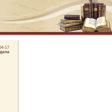
04-17
здела