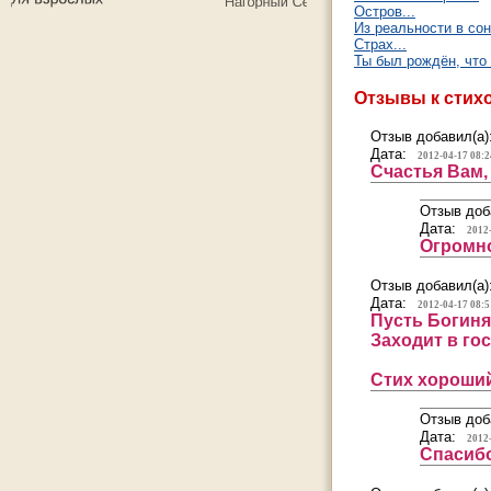
Остров...
Из реальности в сон 
Страх...
Ты был рождён, что 
Отзывы к стих
Отзыв добавил(а)
Дата:
2012-04-17 08:2
Счастья Вам,
Отзыв доб
Дата:
2012
Огромно
Отзыв добавил(а)
Дата:
2012-04-17 08:5
Пусть Богиня
Заходит в гос
Стих хороши
Отзыв доб
Дата:
2012
Спасиб