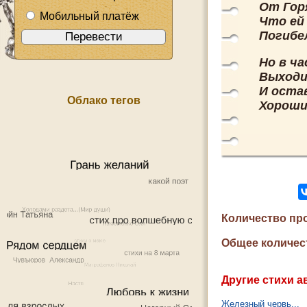
От Гор
Мобильный платёж
Что ей 
Погибе
Но в ча
Выходи
И оста
Облако тегов
Хороши
Количество пр
Общее количес
Другие стихи а
Железный червь...