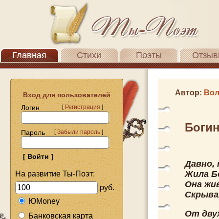
Главная
Стихи
Поэты
Отзыв
Автор:
Вол
Вход для пользователей
Логин
[
Регистрация
]
Богин
Пароль
[
Забыли пароль
]
Давно, 
Жила Б
На развитие Ты-Поэт:
Она жив
руб.
Скрыва
ЮMoney
От дву
Банковская карта