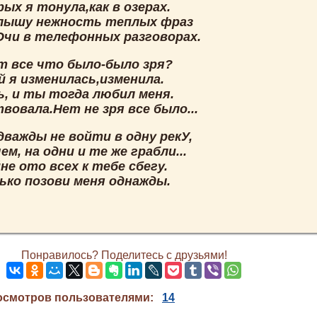
ых я тонула,как в озерах.
слышу нежность теплых фраз
Очи в телефонных разговорах.
т все что было-было зря?
й я изменилась,изменила.
ь, и ты тогда любил меня.
вовала.Нет не зря все было...
дважды не войти в одну рекУ,
ем, на одни и те же грабли...
не ото всех к тебе сбегу.
ько позови меня однажды.
Понравилось? Поделитесь с друзьями!
осмотров пользователями:
14