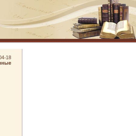
04-18
вные