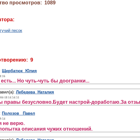
тво просмотров: 1089
втора:
гучий песок
отворению: 9
:
Щербатюк Юлия
0:16
 есть... Но чуть-чуть бы доогранки...
авил(а):
Лебедева Наталия
-04-18 14:54:51
 правы безусловно.Будет настрой-доработаю.За отзы
:
Полозов Павел
9:54
я не верю.
 попытка описания чужих отношений.