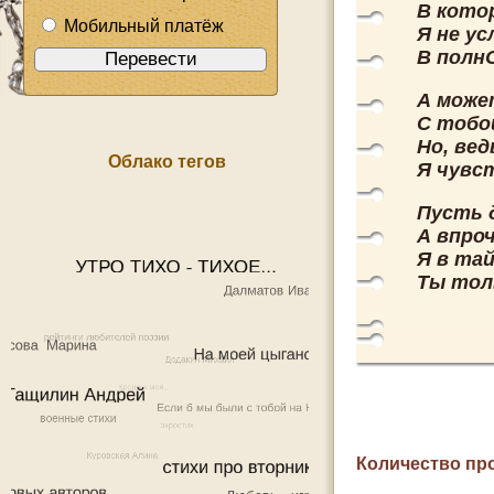
В котор
Мобильный платёж
Я не у
В полн
А може
С тобо
Но, вед
Облако тегов
Я чувст
Пусть 
А впроч
Я в тай
Ты тол
Количество пр