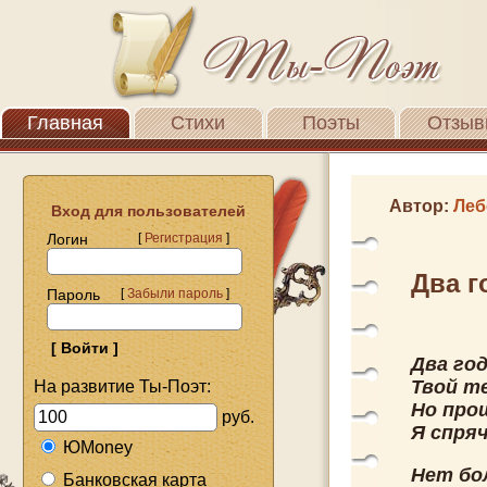
Главная
Стихи
Поэты
Отзыв
Автор:
Леб
Вход для пользователей
Логин
[
Регистрация
]
Два г
Пароль
[
Забыли пароль
]
Два год
Твой т
На развитие Ты-Поэт:
Но прош
руб.
Я спряч
ЮMoney
Нет бо
Банковская карта