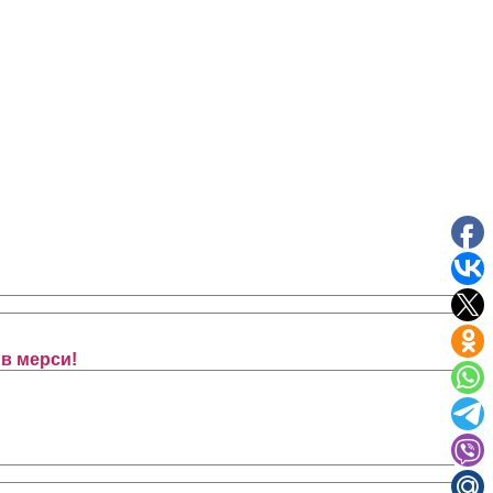
в мерси!