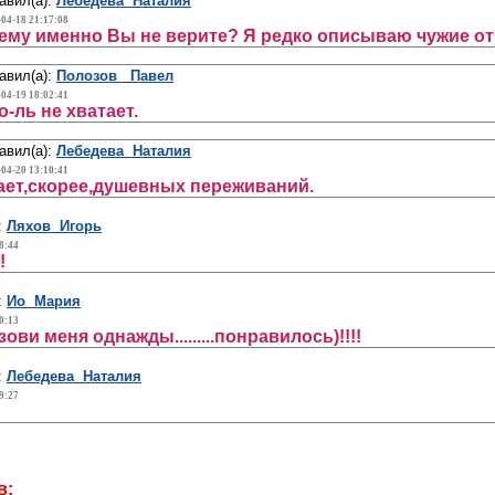
авил(а):
Лебедева Наталия
-04-18 21:17:08
ему именно Вы не верите? Я редко описываю чужие отн
авил(а):
Полозов Павел
-04-19 18:02:41
о-ль не хватает.
авил(а):
Лебедева Наталия
-04-20 13:10:41
ает,скорее,душевных переживаний.
:
Ляхов Игорь
8:44
!
:
Ио Мария
0:13
ови меня однажды.........понравилось)!!!!
:
Лебедева Наталия
9:27
в: