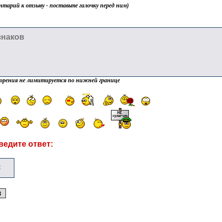
нтарий к отзыву - поставьте галочку перед ним)
орения не лимитируется по нижней границе
ведите ответ: