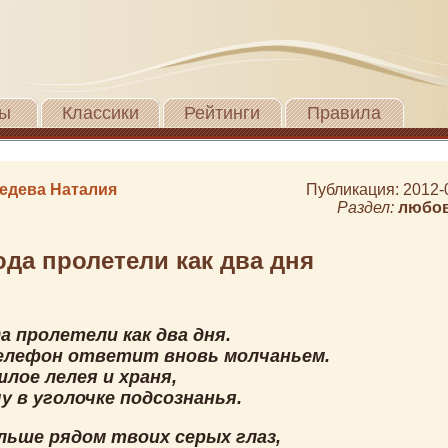
ы
Классики
Рейтинги
Правила
едева Наталия
Публикация: 2012-
Раздел:
любо
ода пролетели как два дня
а пролетели как два дня.
елефон ответит вновь молчаньем.
лое лелея и храня,
у в уголочке подсознанья.
льше рядом твоих серых глаз,