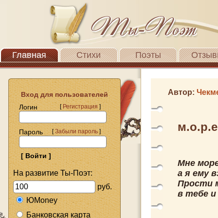
Главная
Стихи
Поэты
Отзыв
Автор:
Чекм
Вход для пользователей
Логин
[
Регистрация
]
м.о.р.е
Пароль
[
Забыли пароль
]
Мне море
а я ему 
На развитие Ты-Поэт:
Прости 
руб.
в тебе и
ЮMoney
Банковская карта