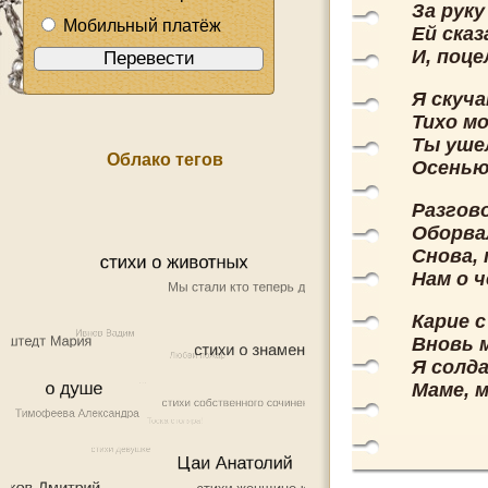
За рук
Мобильный платёж
Ей ска
И, поце
Я скуча
Тихо мо
Ты уше
Облако тегов
Осенью
Разгов
Оборвал
Снова,
Нам о ч
Карие 
Вновь 
Я солд
Маме, м