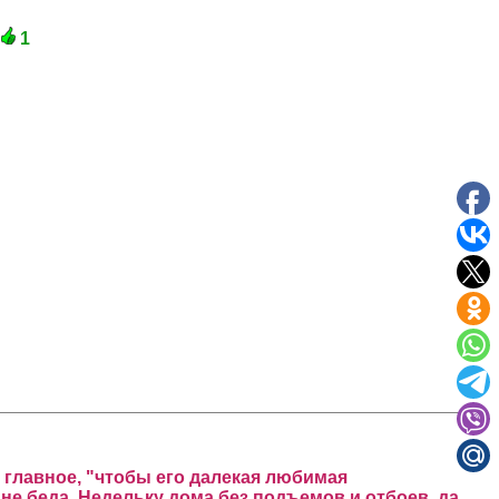
1
а главное, "чтобы его далекая любимая
- не беда. Недельку дома без подъемов и отбоев, да