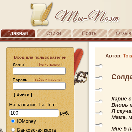
Главная
Стихи
Поэты
Отзыв
Автор:
Ток
Вход для пользователей
Логин
[
Регистрация
]
Солда
Пароль
[
Забыли пароль
]
Карие 
Вновь 
На развитие Ты-Поэт:
Я скуча
руб.
Маме, м
ЮMoney
Мне б п
Банковская карта