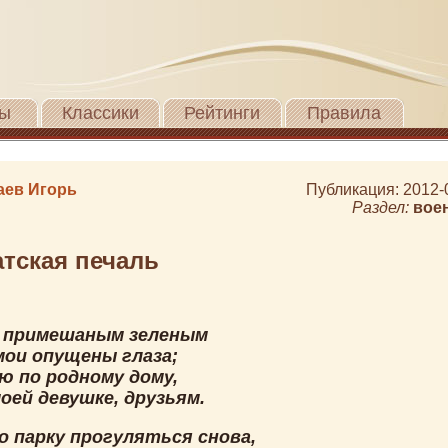
ы
Классики
Рейтинги
Правила
аев Игорь
Публикация: 2012-
Раздел:
вое
тская печаль
с примешаным зеленым
мои опущены глаза;
ю по родному дому,
оей девушке, друзьям.
о парку прогуляться снова,