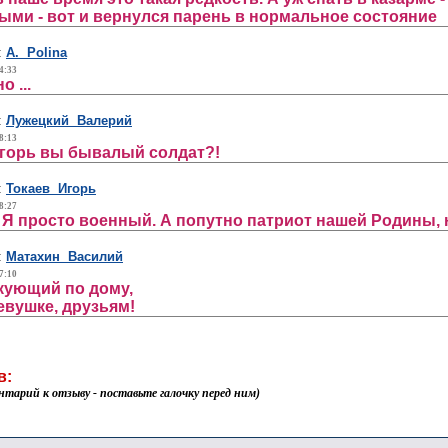
ыми - вот и вернулся парень в нормальное состояние
:
А. Polina
4:33
 ...
:
Лужецкий Валерий
8:13
Игорь вы бывалый солдат?!
:
Токаев Игорь
8:27
. Я просто военный. А попутно патриот нашей Родины, 
:
Матахин Василий
7:10
скующий по дому,
евушке, друзьям!
в:
нтарий к отзыву - поставьте галочку перед ним)