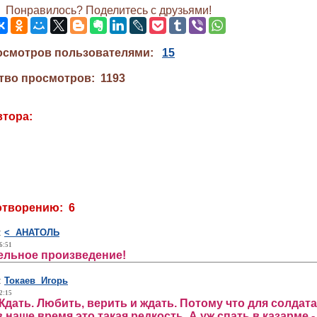
Понравилось? Поделитесь с друзьями!
осмотров пользователями:
15
тво просмотров: 1193
втора:
отворению: 6
:
< АНАТОЛЬ
6:51
ельное произведение!
:
Токаев Игорь
2:15
Ждать. Любить, верить и ждать. Потому что для солдат
 наше время это такая редкость. А уж спать в казарме 