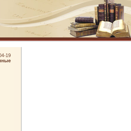
04-19
нные