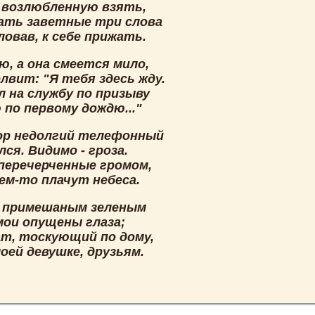
у возлюбленную взять,
зать заветные три слова
ловав, к себе прижать.
ю, а она смеется мило,
лвит: "Я тебя здесь жду.
л на службу по призыву
 по первому дождю..."
ор недолгий телефонный
ся. Видимо - гроза.
 перечерченные громом,
ем-то плачут небеса.
с примешаным зеленым
мои опущены глаза;
ат, тоскующий по дому,
оей девушке, друзьям.