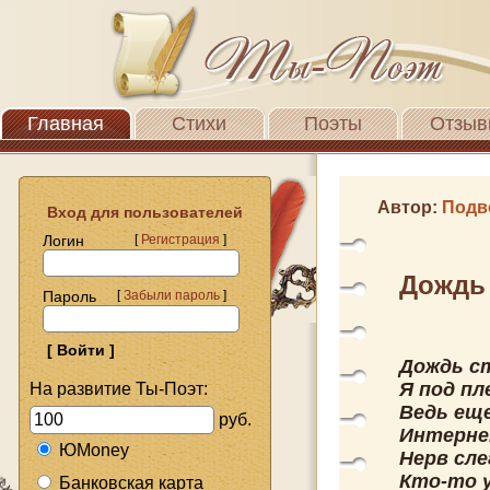
Главная
Стихи
Поэты
Отзыв
Автор:
Подв
Вход для пользователей
Логин
[
Регистрация
]
Дождь 
Пароль
[
Забыли пароль
]
Дождь ст
Я под пл
На развитие Ты-Поэт:
Ведь еще
руб.
Интерне
ЮMoney
Нерв сле
Кто-то у
Банковская карта