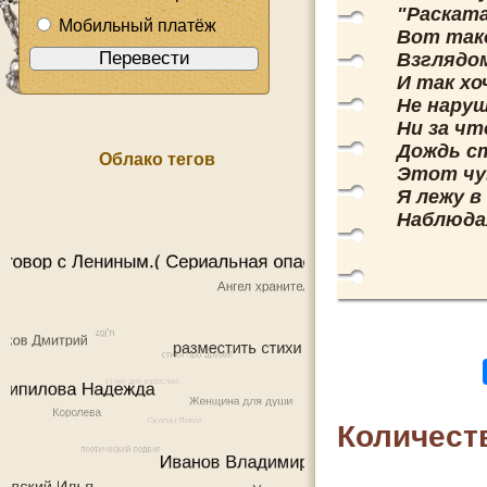
"Раската
Мобильный платёж
Вот тако
Взглядом
И так х
Не нару
Ни за чт
Дождь ст
Облако тегов
Этот чу
Я лежу в
Наблюдая
Количест