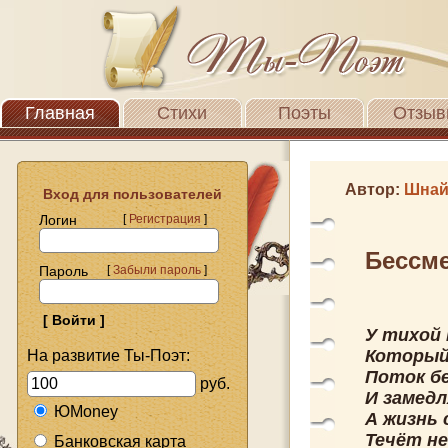
Главная
Стихи
Поэты
Отзыв
Автор:
Шнай
Вход для пользователей
Логин
[
Регистрация
]
Бессм
Пароль
[
Забыли пароль
]
У тихой
Который
На развитие Ты-Поэт:
Поток б
руб.
И замедл
ЮMoney
А жизнь 
Течёт не
Банковская карта