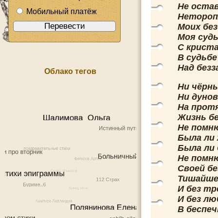
Не оста
Мобильный платёж
Нетороп
Моих бе
Моя судь
С крист
В судьбе
Над без
Облако тегов
Ни чёрны
Ни дунов
На прот
Жизнь бе
Не помню
Была ли 
Была ли 
Не помн
Своей бе
Тишайше
И без тр
И без лю
В беспе