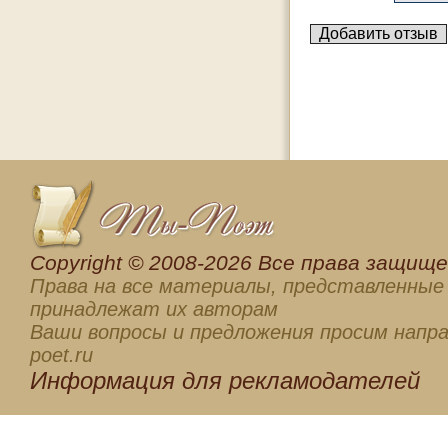
Сopyright © 2008-2026 Все права защищен
Права на все материалы, представленные 
принадлежат их авторам
Ваши вопросы и предложения просим напра
poet.ru
Информация для
рекламодателей