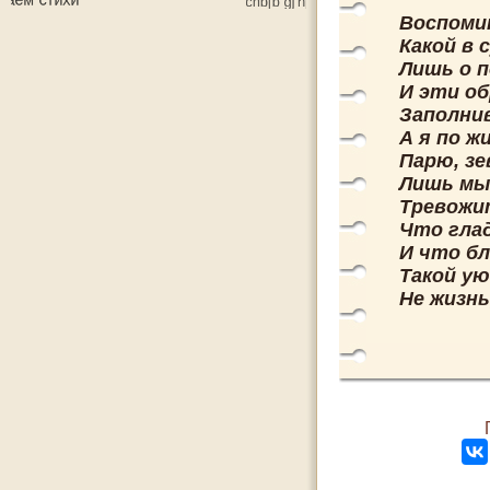
Воспоми
Какой в 
Лишь о п
И эти о
Заполни
А я по ж
Парю, зе
Лишь мы
Тревожит
Что глад
И что бл
Такой ую
Не жизнь