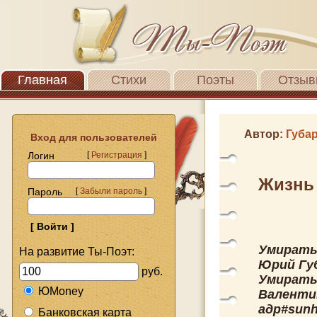
Главная
Стихи
Поэты
Отзыв
Автор:
Губа
Вход для пользователей
Логин
[
Регистрация
]
Жизнь
Пароль
[
Забыли пароль
]
Умирать 
На развитие Ты-Поэт:
Юрий Губ
руб.
Умирать 
ЮMoney
Валентин
адр#sunh
Банковская карта