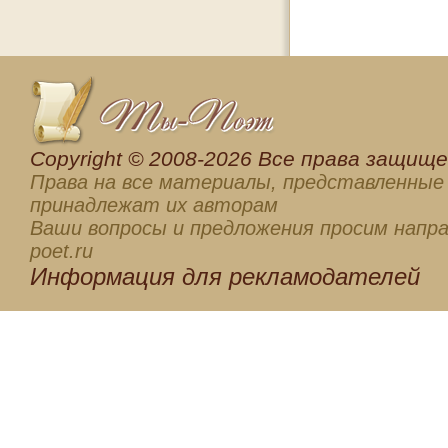
Сopyright © 2008-2026 Все права защищен
Права на все материалы, представленные 
принадлежат их авторам
Ваши вопросы и предложения просим напра
poet.ru
Информация для
рекламодателей