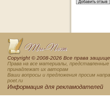
Сopyright © 2008-2026 Все права защищен
Права на все материалы, представленные 
принадлежат их авторам
Ваши вопросы и предложения просим напра
poet.ru
Информация для
рекламодателей