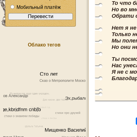
То что б
Мобильный платёж
Но во мн
Обрати с
Нет я не
Только н
Мы поле
Облако тегов
Но они н
Ты посмо
Нас унес
Я не с м
Благодар