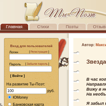
Главная
Стихи
Поэты
Отзыв
Автор:
Макс
Вход для пользователей
Логин
[
Регистрация
]
Звезда
Пароль
[
Забыли пароль
]
В час ко
Направля
На развитие Ты-Поэт:
Вижу в н
руб.
На необ
ЮMoney
Я забыл 
Банковская карта