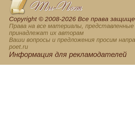
Сopyright © 2008-2026 Все права защищен
Права на все материалы, представленные 
принадлежат их авторам
Ваши вопросы и предложения просим напра
poet.ru
Информация для
рекламодателей