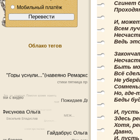
Сгинет б
Мобильный платёж
Проходя
И, може
Всем лу
Несчаст
Ведь эт
Облако тегов
Законча
Несчаст
Быть мо
Всё сдел
Не убер
Сомненья
Но, где-
Беды бу
И, пусть
Здесь ре
Хотя, р
Давно,
И, пусть