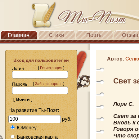
Главная
Стихи
Поэты
Отзыв
Автор:
Селю
Вход для пользователей
Логин
[
Регистрация
]
Свет з
Пароль
[
Забыли пароль
]
Лоре С.
На развитие Ты-Поэт:
Свет за 
руб.
Вновь к 
ЮMoney
Говоря о
Что ско
Банковская карта