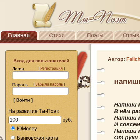
Главная
Стихи
Поэты
Отзыв
Автор:
Felic
Вход для пользователей
Логин
[
Регистрация
]
напиш
Пароль
[
Забыли пароль
]
Напиши 
В нём ра
На развитие Ты-Поэт:
Напиши 
руб.
И совсем
ЮMoney
Напиши 
От руки 
Банковская карта