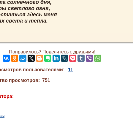
та солнечного дня,
ры светлого огня,
остаться здесь меня
ях света и тепла.
Понравилось? Поделитесь с друзьями!
осмотров пользователями:
11
тво просмотров: 751
втора:
осы