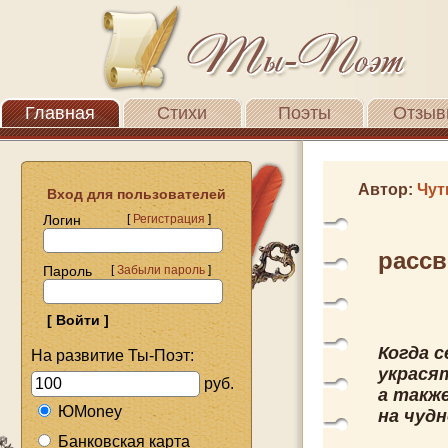
Главная
Стихи
Поэты
Отзыв
Автор:
Чут
Вход для пользователей
Логин
[
Регистрация
]
рассв
Пароль
[
Забыли пароль
]
Когда 
На развитие Ты-Поэт:
украсят
руб.
а также
ЮMoney
на чудн
Банковская карта