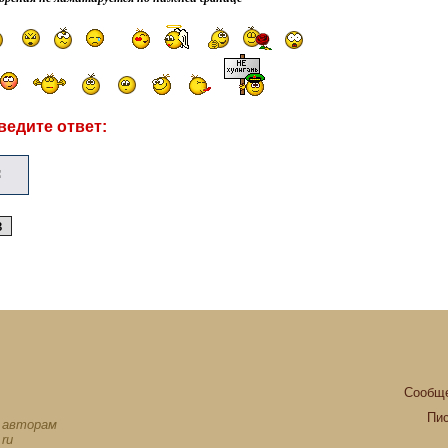
ведите ответ:
Сообще
Пи
х авторам
ru