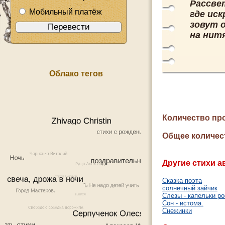
Рассве
Мобильный платёж
где иск
зовут 
на нит
Облако тегов
Количество пр
Общее количес
Другие стихи а
Сказка поэта
солнечный зайчик
Слезы - капельки р
Сон - истома.
Снежинки