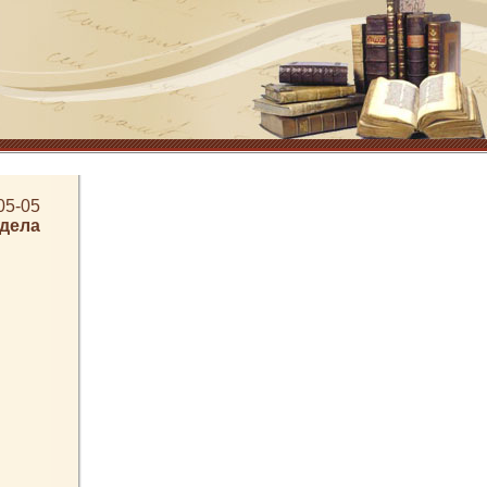
05-05
здела