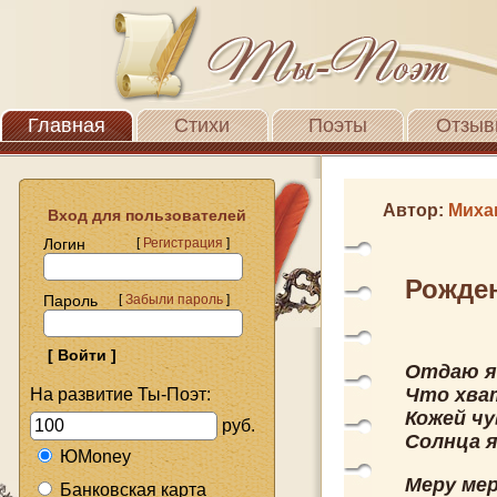
Главная
Стихи
Поэты
Отзыв
Автор:
Миха
Вход для пользователей
Логин
[
Регистрация
]
Рожде
Пароль
[
Забыли пароль
]
Отдаю я
Что хва
На развитие Ты-Поэт:
Кожей чу
руб.
Солнца я
ЮMoney
Меру ме
Банковская карта