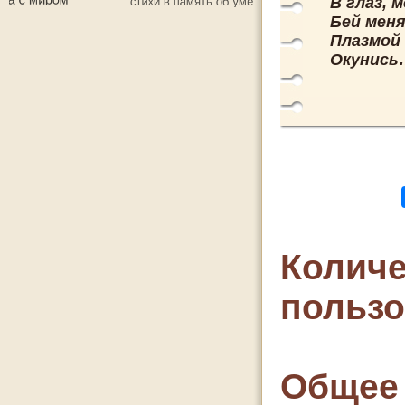
В глаз, 
Бей меня
Плазмой 
Окунись
Количе
польз
Общее 