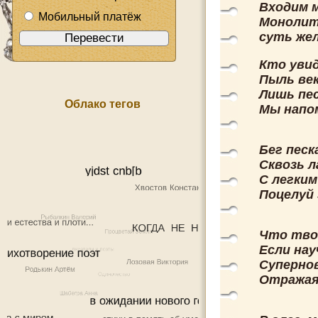
Входим 
Мобильный платёж
Монолит
суть жел
Кто уви
Пыль ве
Лишь пе
Облако тегов
Мы напо
Бег песк
Сквозь 
С легким
Поцелуй
Что тво
Если нау
Супернов
Отражаяс