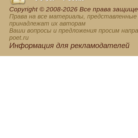
Сopyright © 2008-2026 Все права защищен
Права на все материалы, представленные 
принадлежат их авторам
Ваши вопросы и предложения просим напра
poet.ru
Информация для
рекламодателей