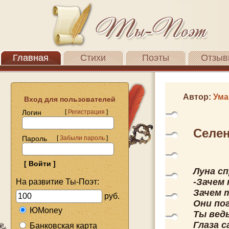
Главная
Стихи
Поэты
Отзыв
Автор:
Ума
Вход для пользователей
Логин
[
Регистрация
]
Селен
Пароль
[
Забыли пароль
]
Луна сп
-Зачем
На развитие Ты-Поэт:
Зачем 
руб.
Они по
ЮMoney
Ты вед
Глаза 
Банковская карта