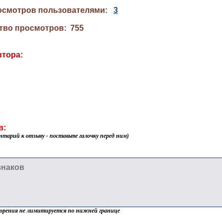
осмотров пользователями:
3
тво просмотров: 755
втора:
в:
нтарий к отзыву - поставьте галочку перед ним)
орения не лимитируется по нижней границе