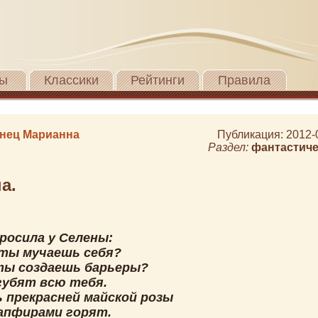
ы
Классики
Рейтинги
Правила
нец Марианна
Публикация: 2012-
Раздел:
фантастиче
а.
росила у Селены:
 ты мучаешь себя?
ты создаешь барьеры?
губят всю тебя.
ь прекрасней майской розы
сапфирами горят.