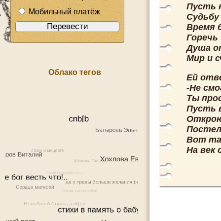
Пусть 
Мобильный платёж
Судьбу 
Время 
Горечь 
Душа о
Мир и 
Облако тегов
Ей отв
-Не смо
Ты про
Пусть 
Открою
Постел
Вот та
На век 