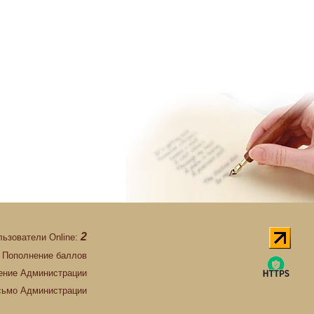
2
льзователи Online:
Пополнение баллов
ние Администрации
сьмо Администрации