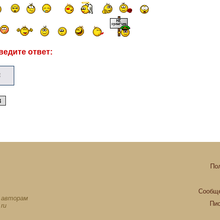
ведите ответ:
По
Сообще
х авторам
Пи
ru