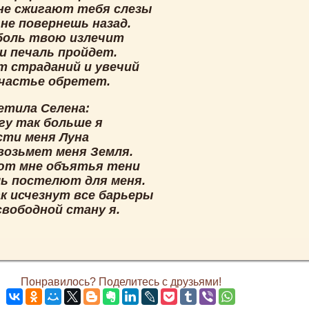
не сжигают тебя слезы
не повернешь назад.
боль твою излечит
и печаль пройдет.
т страданий и увечий
счастье обретет.
етила Селена:
гу так больше я
сти меня Луна
возьмет меня Земля.
т мне объятья тени
ь постелют для меня.
к исчезнут все барьеры
свободной стану я.
Понравилось? Поделитесь с друзьями!