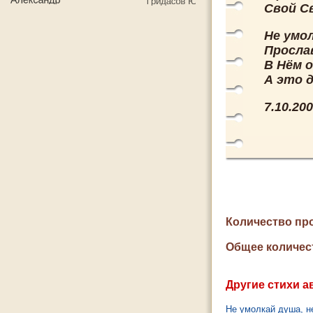
Свой Св
Не умол
Прослав
В Нём 
А это д
7.10.20
Количество пр
Общее количес
Другие стихи а
Не умолкай душа, н