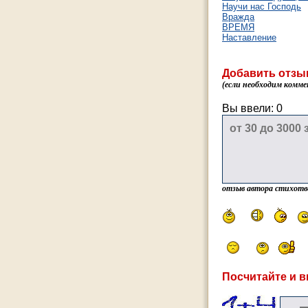
Научи нас Господь
Вражда
ВРЕМЯ
Наставление
Добавить отзы
(если необходим комме
Вы ввели:
0
отзыв автора стихотв
Посчитайте и в