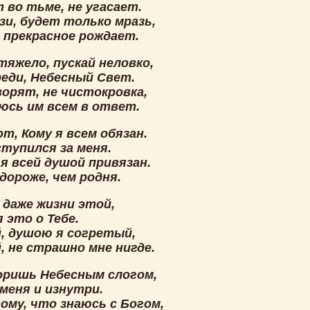
 во тьме, не угасает.
зи, будет только мразь,
, прекрасное рождает.
тяжело, пускай неловко,
реди, Небесный Свет.
ворят, не чистокровка,
еюсь им всем в ответ.
т, Кому я всем обязан.
ступился за меня.
 я всей душой привязан.
дороже, чем родня.
 даже жизни этой,
я это о Тебе.
й, душою я согретый,
, не страшно мне нигде.
оришь Небесным слогом,
меня и изнутри.
ому, что знаюсь с Богом,