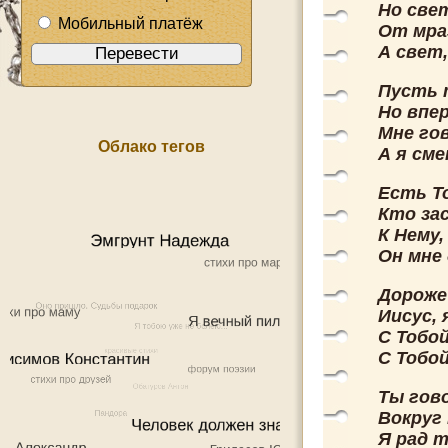
Но свет
Мобильный платёж
От мра
А свет
Пусть 
Но впе
Мне го
Облако тегов
А я см
Есть То
Кто за
К Нему,
Он мне 
Дороже
Иисус, 
С Тобо
С Тобой
Ты гов
Вокруг 
Я рад т