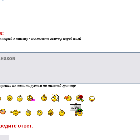
в:
нтарий к отзыву - поставьте галочку перед ним)
орения не лимитируется по нижней границе
ведите ответ: