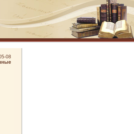
05-08
зные