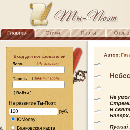
Главная
Стихи
Поэты
Отзыв
Автор:
Газ
Вход для пользователей
Логин
[
Регистрация
]
Небе
Пароль
[
Забыли пароль
]
Не умол
Стреми
На развитие Ты-Поэт:
В свят
руб.
Наверх,
ЮMoney
Пускай 
Банковская карта