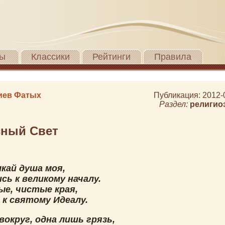
ы
Классики
Рейтинги
Правила
иев Фатых
Публикация: 2012-
Раздел:
религио
сный Свет
кай душа моя,
сь к великому началу.
ые, чистые края,
 к святому Идеалу.
вокруг, одна лишь грязь,