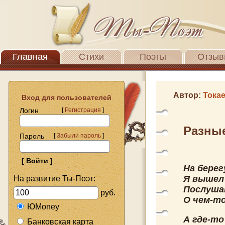
Главная
Стихи
Поэты
Отзыв
Автор:
Тока
Вход для пользователей
Логин
[
Регистрация
]
Разные
Пароль
[
Забыли пароль
]
На берег
Я вышел
На развитие Ты-Поэт:
Послушат
руб.
О чем-то
ЮMoney
А где-то
Банковская карта