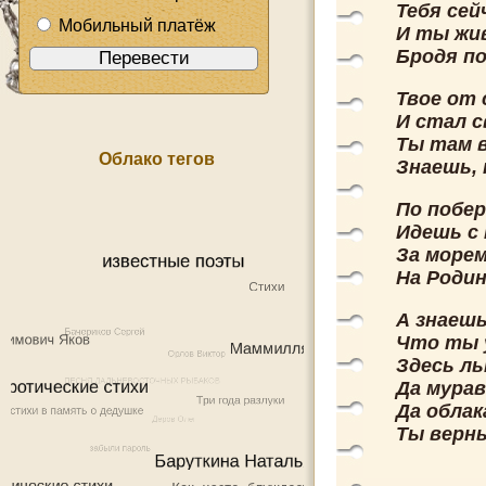
Тебя сей
Мобильный платёж
И ты жив
Бродя по
Твое от 
И стал 
Ты там в
Облако тегов
Знаешь, 
По побер
Идешь с 
За море
На Родин
А знаешь
Что ты у
Здесь ль
Да мура
Да облак
Ты верны