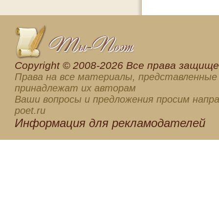
Сopyright © 2008-2026 Все права защищен
Права на все материалы, представленные 
принадлежат их авторам
Ваши вопросы и предложения просим напра
poet.ru
Информация для
рекламодателей