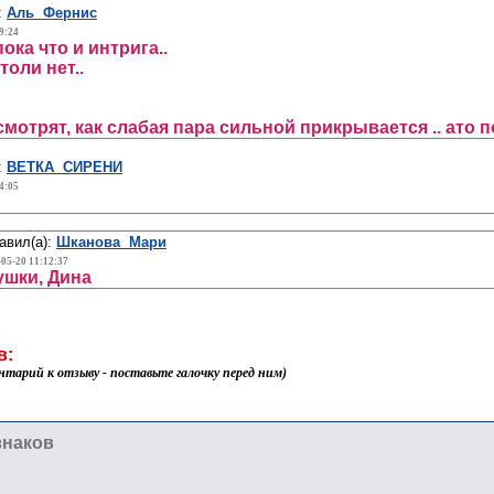
:
Аль Фернис
9:24
ока что и интрига..
толи нет..
смотрят, как слабая пара сильной прикрывается .. ато по
:
ВЕТКА СИРЕНИ
4:05
авил(а):
Шканова Мари
-05-20 11:12:37
шки, Дина
в:
нтарий к отзыву - поставьте галочку перед ним)