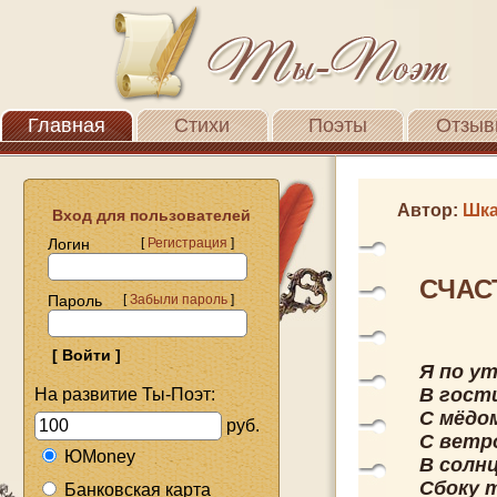
Главная
Стихи
Поэты
Отзыв
Автор:
Шка
Вход для пользователей
Логин
[
Регистрация
]
СЧАС
Пароль
[
Забыли пароль
]
Я по у
В гости
На развитие Ты-Поэт:
С мёдом
руб.
С ветро
ЮMoney
В солн
Сбоку т
Банковская карта