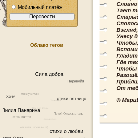
Словно
Мобильный платёж
Тает т
Старый
Сполос
Взгляд
Унесу д
Чтобы,
Облако тегов
Вспоми
Гладит
Где тво
Чтобы 
Разошё
Прибли
От тебя
© Мари