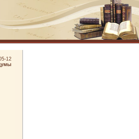
05-12
думы