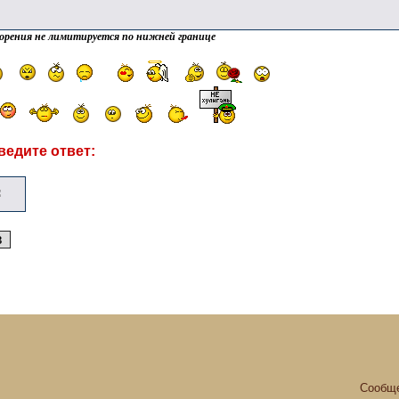
орения не лимитируется по нижней границе
ведите ответ:
Сообще