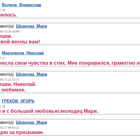
:
Волков Владислав
7:16
вилось.
авил(а):
Шканова Мари
-05-14 20:44:00
ушки.
вой весны вам!
:
Мерзляков Николай
7:37
есла свои чувства в стих. Мне понравился, грамотно н
авил(а):
Шканова Мари
-05-15 21:55:37
шки, Николай.
 любимое.
:
ГРЕКОВ ИГОРЬ
1:28
е и с большой любовью.молодец Мари.
авил(а):
Шканова Мари
-05-17 09:03:45
рю за признание.