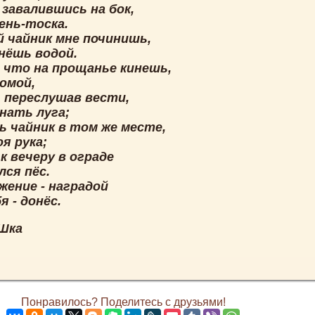
 завалившись на бок,
ень-тоска.
 чайник мне починишь,
нёшь водой.
, что на прощанье кинешь,
омой,
 переслушав вести,
нать луга;
ь чайник в том же месте,
я рука;
к вечеру в ограде
лся пёс.
жение - наградой
 - донёс.
Шка
Понравилось? Поделитесь с друзьями!