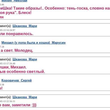
:
Михин Николай
3:06
иШка! Такие образы!.. Особенно: тень-тоска, словно н
воя рука". Блеск!
ин
авил(а):
Шканова Мари
-05-13 14:24:07
сли понравилось.
:
Михаил (у попа была и кошка) Марусин
7:28
, а свет. Молодец.
авил(а):
Шканова Мари
-05-13 17:56:40
шки, Михаил.
ыв особенно светлый.
:
Коровичев Сергей
3:38
о!
авил(а):
Шканова Мари
-05-13 22:56:11
 вам, заметили :)))