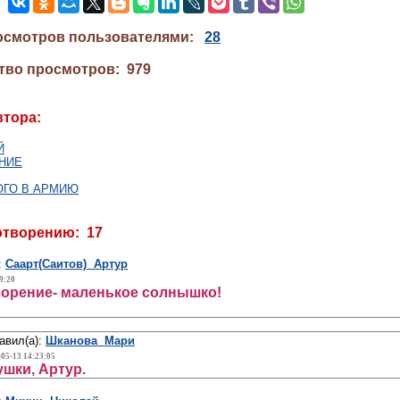
осмотров пользователями:
28
тво просмотров: 979
втора:
Й
НИЕ
ГО В АРМИЮ
отворению: 17
:
Саарт(Саитов) Артур
9:20
ворение- маленькое солнышко!
авил(а):
Шканова Мари
-05-13 14:23:05
шки, Артур.