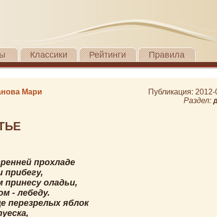
ы
Классики
Рейтинги
Правила
нова Мари
Публикация: 2012-
Раздел:
ТЬЕ
тренней прохладе
 прибегу,
 принесу оладьи,
м - лебеду.
це перезрелых яблок
уеска,