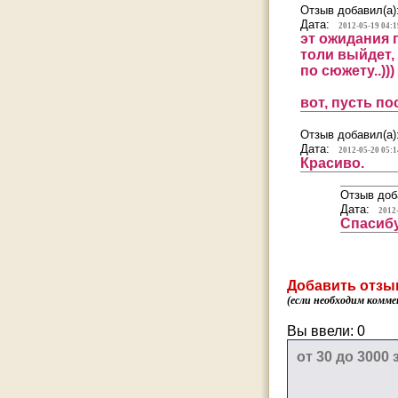
Отзыв добавил(а)
Дата:
2012-05-19 04:1
эт ожидания п
толи выйдет, 
по сюжету..)))
вот, пусть по
Отзыв добавил(а)
Дата:
2012-05-20 05:1
Красиво.
Отзыв доб
Дата:
2012
Спасибу
Добавить отзы
(если необходим комме
Вы ввели:
0