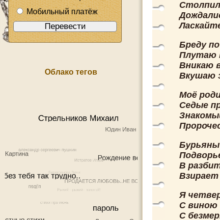
Столпили
Мобильный платёж
Дождали
Ласкайт
Бреду по
Плутаю 
Вникаю в
Облако тегов
Вкушаю 
Моё род
Седые п
Знакомы
Пророче
Бурьяны
Подворье
В разби
Взирает
Я четве
С виною
С безмер