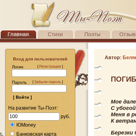
Главная
Стихи
Поэты
Отзыв
Автор:
Беля
Вход для пользователей
Логин
[
Регистрация
]
ПОГИ
Пароль
[
Забыли пароль
]
Мое дале
С убогой
На развитие Ты-Поэт:
Меня в р
руб.
К ветрам
ЮMoney
Березки 
Банковская карта