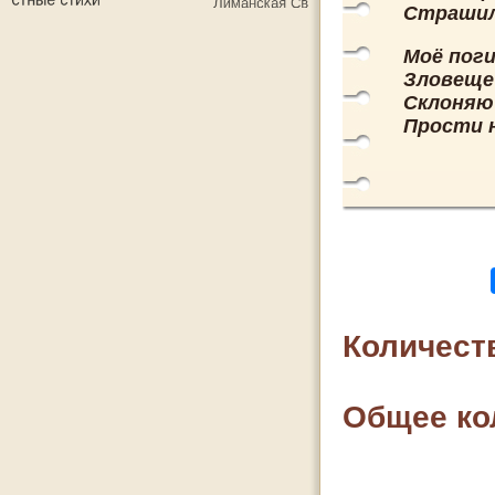
Страшил
Моё пог
Зловеще
Склоняю 
Прости 
Количест
Общее ко