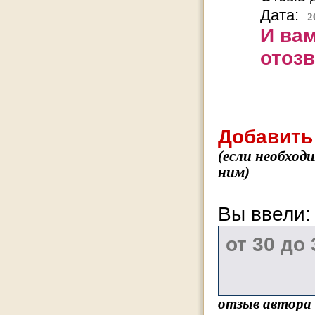
Дата:
2
И вам
отозв
Добавить
(если необход
ним)
Вы ввели
отзыв автора