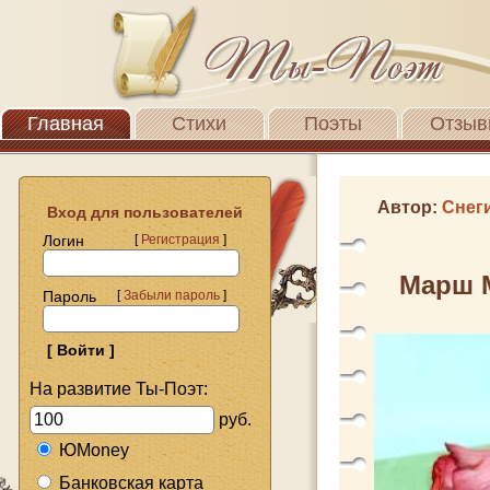
Главная
Стихи
Поэты
Отзыв
Автор:
Снег
Вход для пользователей
Логин
[
Регистрация
]
Марш 
Пароль
[
Забыли пароль
]
На развитие Ты-Поэт:
руб.
ЮMoney
Банковская карта