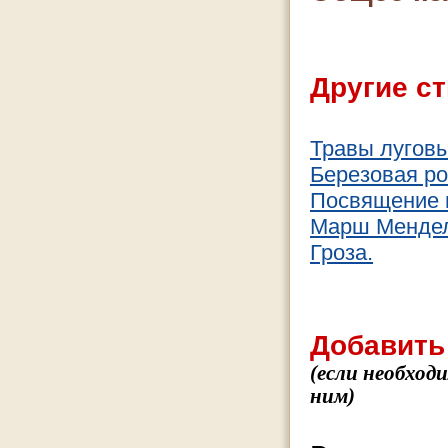
Другие ст
Травы луговы
Березовая р
Посвящение 
Марш Мендел
Гроза.
Добавить
(если необход
ним)