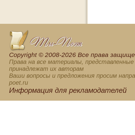
Сopyright © 2008-2026 Все права защищен
Права на все материалы, представленные 
принадлежат их авторам
Ваши вопросы и предложения просим напра
poet.ru
Информация для
рекламодателей