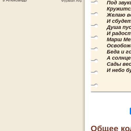
Под звук
Кружится
Желаю вс
И сбудет
Душа пус
И радост
Марш Мен
Освобож
Беда и 
А солнце
Сады ве
И небо б
Общее ко