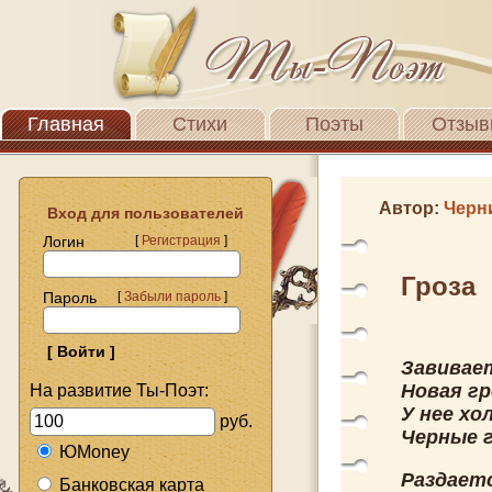
Главная
Стихи
Поэты
Отзыв
Автор:
Черн
Вход для пользователей
Логин
[
Регистрация
]
Гроза
Пароль
[
Забыли пароль
]
Завивае
Новая гр
На развитие Ты-Поэт:
У нее хо
руб.
Черные г
ЮMoney
Раздает
Банковская карта