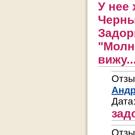
У нее
Черны
Задор
"Молн
вижу..
Отзы
Анд
Дата
зад
Отзы