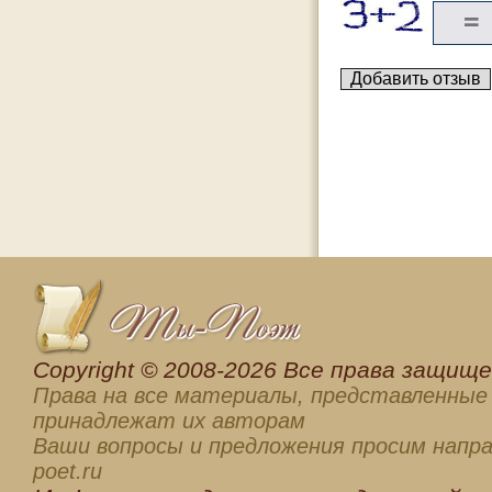
Сopyright © 2008-2026 Все права защищен
Права на все материалы, представленные 
принадлежат их авторам
Ваши вопросы и предложения просим напра
poet.ru