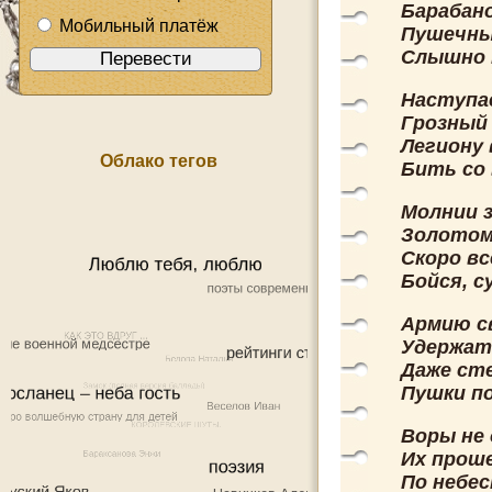
Барабано
Мобильный платёж
Пушечны
Слышно 
Наступа
Грозный 
Легиону 
Облако тегов
Бить со 
Молнии 
Золотом
Скоро вс
Бойся, с
Армию с
Удержат
Даже ст
Пушки п
Воры не
Их проше
По небес