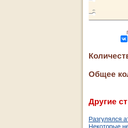
Количест
Общее ко
Другие ст
Разгулялся а
Некоторые н