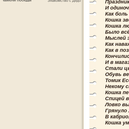
Праздник
И одино
Как боль
Кошка зв
Кошка л
Было всё
Мыслей 
Как нава
Как в по
Кончили
И в мага
Стали ц
Обувь ве
Томик Ес
Некому 
Кошка п
Спицей 
Ловко вы
Грянуло 
В кабри
Кошка ум