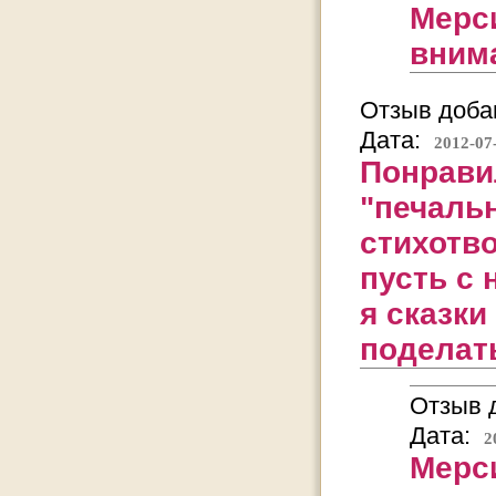
Мерси
внима
Отзыв добав
Дата:
2012-07
Понравил
"печальн
стихотво
пусть с 
я сказки
поделат
Отзыв д
Дата:
2
Мерси