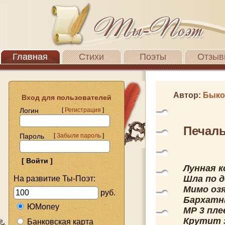
Главная
Стихи
Поэты
Отзыв
Автор:
Быко
Вход для пользователей
Логин
[
Регистрация
]
Печаль
Пароль
[
Забыли пароль
]
Лунная 
Шла по 
На развитие Ты-Поэт:
Мимо оз
руб.
Бархатн
ЮMoney
МР 3 пле
Крутит 
Банковская карта