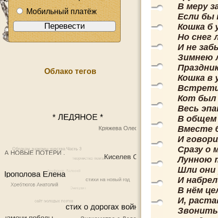
В меру з
Мобильный платёж
Если бы 
Кошка б 
Но снег 
И не заб
Зимнею л
Праздник
Облако тегов
Кошка в 
Встретил
Кот был
Весь эпа
В общем 
Вместе 
И говор
Сразу о 
Лунною 
Шли они
И набрел
В нём це
И, раста
Звонить 