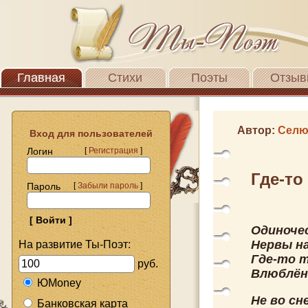
Главная
Стихи
Поэты
Отзыв
Автор:
Селю
Вход для пользователей
Логин
[
Регистрация
]
Где-то 
Пароль
[
Забыли пароль
]
Одиноче
Нервы н
На развитие Ты-Поэт:
Где-то т
руб.
Влюблён
ЮMoney
Не во сне
Банковская карта