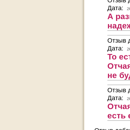
Отзыв д
Дата:
2
А раз
наде
Отзыв д
Дата:
2
То ес
Отчая
не бу
Отзыв д
Дата:
2
Отчая
есть