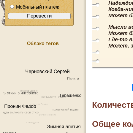
Надеждо
Мобильный платёж
Когда-ни
Может б
Мысли вс
Может б
Где-то в
Облако тегов
Может, з
Количест
Общее ко