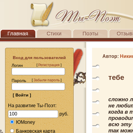
Главная
Стихи
Поэты
Отзыв
Автор:
Ники
Вход для пользователей
Логин
[
Регистрация
]
тебе
Пароль
[
Забыли пароль
]
сложно л
не любит
На развитие Ты-Поэт:
когда в 
руб.
проводит
ЮMoney
всю эту 
так можн
Банковская карта