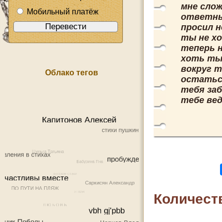
мне слож
Мобильный платёж
ответных
просил н
ты не хо
теперь 
хоть ты 
вокруг т
Облако тегов
остатьс
тебя заб
тебе вед
Количест