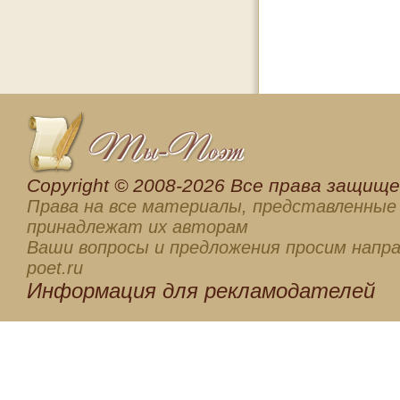
Сopyright © 2008-2026 Все права защищен
Права на все материалы, представленные 
принадлежат их авторам
Ваши вопросы и предложения просим напра
poet.ru
Информация для
рекламодателей