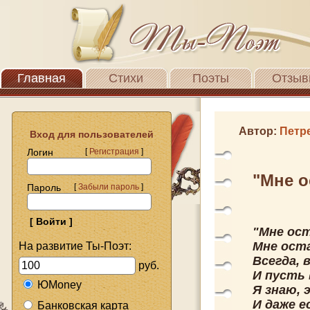
Главная
Стихи
Поэты
Отзыв
Автор:
Петр
Вход для пользователей
Логин
[
Регистрация
]
"Мне о
Пароль
[
Забыли пароль
]
"Мне ос
Мне ост
На развитие Ты-Поэт:
Всегда, 
руб.
И пусть 
ЮMoney
Я знаю, 
И даже е
Банковская карта