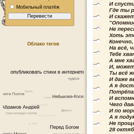
И спуст
Мобильный платёж
Где ты р
И скажет
"Опомнис
Не пере
Хоть это
Конечно,
Облако тегов
На всё, 
Тебе хва
А мне х
И, может
Ты всё ж
И даже в
А я дост
Потрёпа
И вспомн
Чего дав
И по мо
А я поду
Не проще
28 октяб