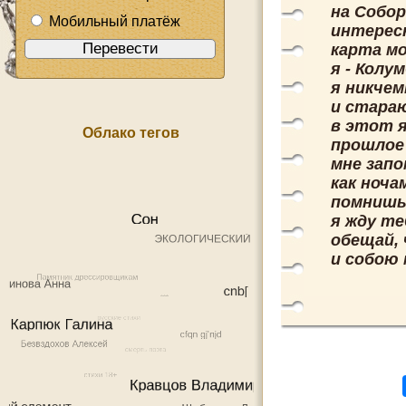
на Собор
Мобильный платёж
интересн
карта мо
я - Колу
я никчем
и стара
в этот я
Облако тегов
прошлое
мне запо
как ноча
помниш
я жду те
обещай,
и собою 