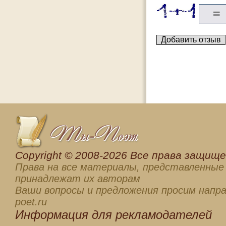
Сopyright © 2008-2026 Все права защищен
Права на все материалы, представленные 
принадлежат их авторам
Ваши вопросы и предложения просим напра
poet.ru
Информация для
рекламодателей