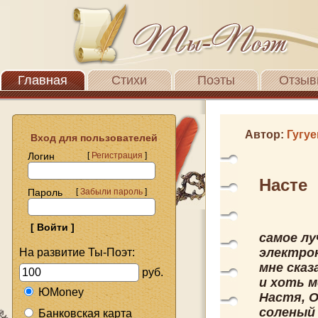
Главная
Стихи
Поэты
Отзыв
Автор:
Гугуе
Вход для пользователей
Логин
[
Регистрация
]
Насте
Пароль
[
Забыли пароль
]
самое лу
электро
На развитие Ты-Поэт:
мне сказ
руб.
и хоть м
ЮMoney
Настя, 
соленый 
Банковская карта