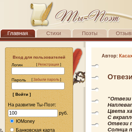
Главная
Стихи
Поэты
Отзыв
Автор:
Каса
Вход для пользователей
Логин
[
Регистрация
]
Отвези
Пароль
[
Забыли пароль
]
"Отвези 
Наплеват
На развитие Ты-Поэт:
Цвета х
руб.
С вкрапл
ЮMoney
Отвези 
Солнца 
Банковская карта