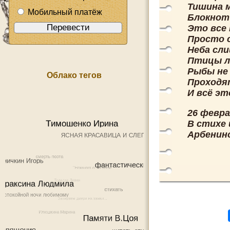
Тишина 
Мобильный платёж
Блокнот
Это все 
Просто 
Неба сли
Птицы л
Рыбы не 
Облако тегов
Проходят
И всё эт
26 февра
В стихе 
Арбенин