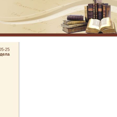
05-25
здела