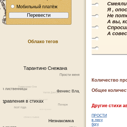
Смеялис
Мобильный платёж
Я , опо
Не пот
А вы, к
Спроси
А сове
Облако тегов
Количество пр
Общее количес
Другие стихи а
ПРОСТИ
в лесу
богу