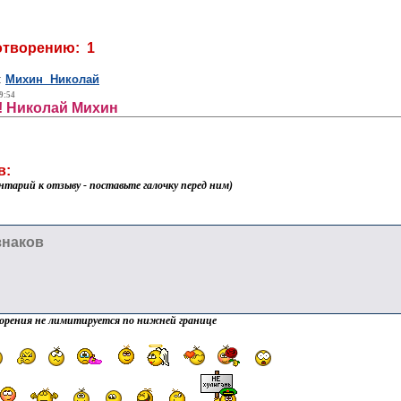
отворению: 1
:
Михин Николай
9:54
! Николай Михин
в:
нтарий к отзыву - поставьте галочку перед ним)
орения не лимитируется по нижней границе