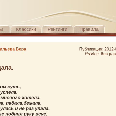
ы
Классики
Рейтинги
Правила
ильева Вера
Публикация: 2012-
Раздел:
без ра
ала.
том суть,
успела.
 многого хотела.
а, падала,бежала.
лась и не раз упала.
е поднял руку всуе.