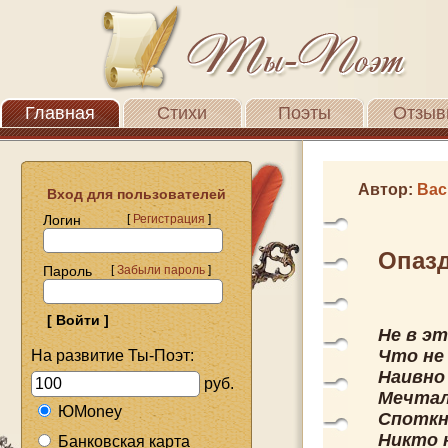
Главная
Стихи
Поэты
Отзыв
Автор:
Вас
Вход для пользователей
Логин
[
Регистрация
]
Опазд
Пароль
[
Забыли пароль
]
Не в э
Что не 
На развитие Ты-Поэт:
Наивно
руб.
Мечтал
ЮMoney
Споткну
Никто н
Банковская карта