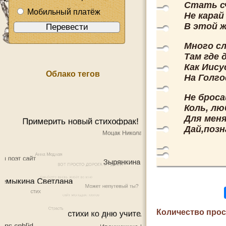
Стать с
Мобильный платёж
Не карай
В этой ж
Много сл
Там где 
Как Иису
Облако тегов
На Голг
Не броса
Коль, лю
Для меня
Дай,позн
Количество про