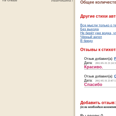
Общее количеств
Другие стихи авт
Все мысли только о т
Без выхода
Не берёт,уже водка, ч
Чёрный ангел
В бреду
Отзывы к стихо
Отзыв добавил(а):
F
Дата:
2012-05-31 21:24:3
Красиво.
Отзыв добавил(а):
Дата:
2012-05-31 23:07:5
Спасибо
Добавить отзыв:
(если необходим коммента
Вы ввели:
0