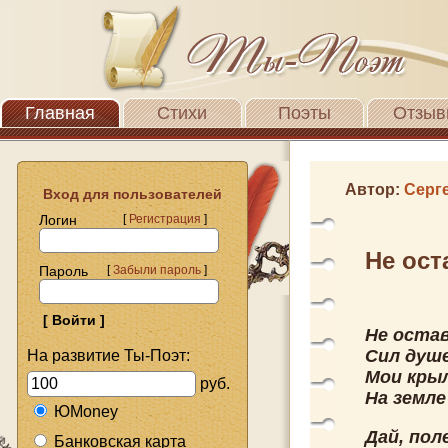
Главная
Стихи
Поэты
Отзыв
Автор:
Серг
Вход для пользователей
Логин
[
Регистрация
]
Не ост
Пароль
[
Забыли пароль
]
Не остав
Сил душе
На развитие Ты-Поэт:
Мои крыл
руб.
На земл
ЮMoney
Дай, пол
Банковская карта