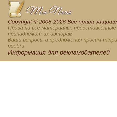
Сopyright © 2008-2026 Все права защищен
Права на все материалы, представленные 
принадлежат их авторам
Ваши вопросы и предложения просим напра
poet.ru
Информация для
рекламодателей